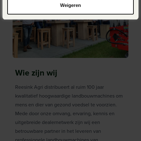
Weigeren
Wie zijn wij
Reesink Agri distribueert al ruim 100 jaar
kwalitatief hoogwaardige landbouwmachines om
mens en dier van gezond voedsel te voorzien.
Mede door onze omvang, ervaring, kennis en
uitgebreide dealernetwerk zijn wij een
betrouwbare partner in het leveren van
professionele landbouwmachines van