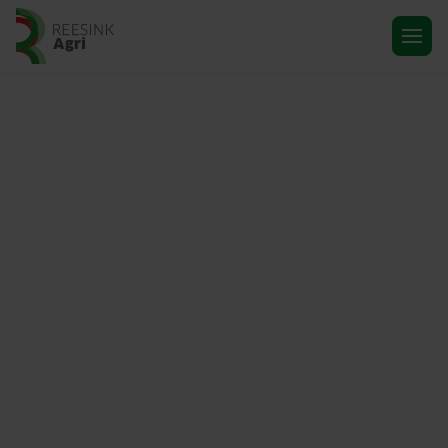
Ga naar de homepagina
Partner in agribusiness
Reesink Agri distribueert al ruim 100
jaar kwalitatief
hoogwaardige landbouwmachines om
mens en dier van gezond voedsel te
voorzien. Mede door onze omvang,
ervaring, kennis en uitgebreide
dealernetwerk zijn wij een
betrouwbare partner in het leveren van
professionele landbouwmachines van