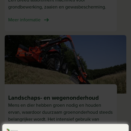
grondbewerking, zaaien en gewasbescherming.
Meer informatie
Landschaps- en wegenonderhoud
Mens en dier hebben groen nodig en houden
ervan, waardoor duurzaam groenonderhoud steeds
belangrijker wordt. Het intensief gebruik van
(semi-) publieke groene ruimtes maakt