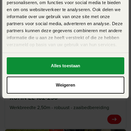
personaliseren, om functies voor social media te bieden
met de frees, hoe sneller de rotor draait, des te intensiever
Werkbreedte 3m - robuust - zaaibedbereiding
en om ons websiteverkeer te analyseren. Ook delen we
wordt de bodem verkruimeld.
informatie over uw gebruik van onze site met onze
View Pro
partners voor social media, adverteren en analyse. Deze
partners kunnen deze gegevens combineren met andere
informatie die u aan ze heeft verstrekt of die ze hebben
Inwerken plantenresten
verzameld op basis van uw gebruik van hun services.
De frees werkt de plantenresten oppervlakkig in de bodem
Alles toestaan
en zorgt ervoor dat de grond los is waardoor de beluchting
niet aangetast wordt. Zo worden gewasresten,
tussenvruchten of grasland losgemaakt en afgebroken.
Weigeren
KUHN EL 162-250
Werkbreedte 2,50m - robuust - zaaibedbereiding
View Pro