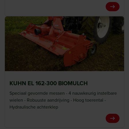
View Pro
KUHN EL 162-300 BIOMULCH
Speciaal gevormde messen - 4 nauwkeurig instelbare
wielen - Robuuste aandrijving - Hoog toerental -
Hydraulische achterklep
View Pro