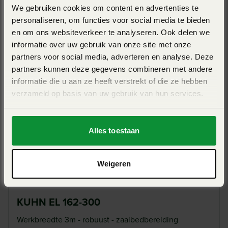
is regelbaar door het aanpassen van het rotortoerental, de
We gebruiken cookies om content en advertenties te
KUHN EL 282-400
messen en de werksnelheid. Hoe langzamer de rijsnelheid
personaliseren, om functies voor social media te bieden
met de frees, hoe sneller de rotor draait, des te intensiever
en om ons websiteverkeer te analyseren. Ook delen we
Werkbreedte 4m - werkdiepte 8-26cm - max vermogen
wordt de bodem verkruimeld.
informatie over uw gebruik van onze site met onze
(kW/pk) 201/270
partners voor social media, adverteren en analyse. Deze
partners kunnen deze gegevens combineren met andere
View Pro
informatie die u aan ze heeft verstrekt of die ze hebben
verzameld op basis van uw gebruik van hun services.
Inwerken plantenresten
De frees werkt de plantenresten oppervlakkig in de bodem
Alles toestaan
en zorgt ervoor dat de grond los is waardoor de beluchting
niet aangetast wordt. Zo worden gewasresten,
Weigeren
tussenvruchten of grasland losgemaakt en afgebroken.
KUHN EL 162-300
Werkbreedte 3m - robuust - zaaibedbereiding