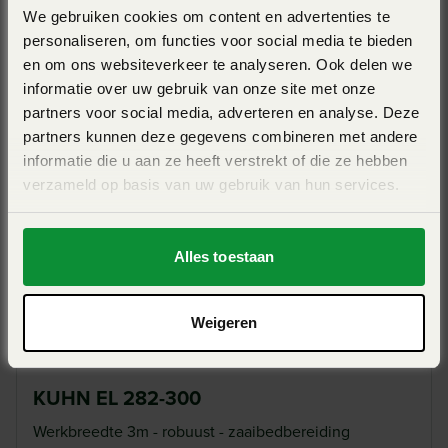
is regelbaar door het aanpassen van het rotortoerental, de
We gebruiken cookies om content en advertenties te
KUHN EL 282-450
messen en de werksnelheid. Hoe langzamer de rijsnelheid
personaliseren, om functies voor social media te bieden
met de frees, hoe sneller de rotor draait, des te intensiever
en om ons websiteverkeer te analyseren. Ook delen we
Werkbreedte 4,5m - werkdiepte 8-26cm - max
wordt de bodem verkruimeld.
informatie over uw gebruik van onze site met onze
vermogen (kW/pk) bedraagt 201/270
partners voor social media, adverteren en analyse. Deze
partners kunnen deze gegevens combineren met andere
View Pro
informatie die u aan ze heeft verstrekt of die ze hebben
verzameld op basis van uw gebruik van hun services.
Inwerken plantenresten
De frees werkt de plantenresten oppervlakkig in de bodem
Alles toestaan
en zorgt ervoor dat de grond los is waardoor de beluchting
niet aangetast wordt. Zo worden gewasresten,
Weigeren
tussenvruchten of grasland losgemaakt en afgebroken.
KUHN EL 282-300
Werkbreedte 3m - robuust - zaaibedbereiding