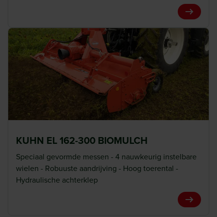
View Pro
KUHN EL 162-300 BIOMULCH
Speciaal gevormde messen - 4 nauwkeurig instelbare
wielen - Robuuste aandrijving - Hoog toerental -
Hydraulische achterklep
View Pro