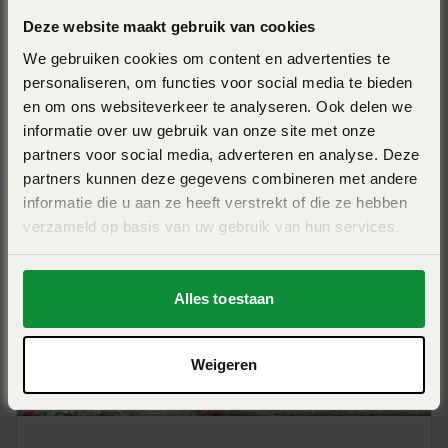
lekkages of tegen verontreinigingen, ook bij moeilijke en
Deze website maakt gebruik van cookies
zware bodemomstandigheden.
We gebruiken cookies om content en advertenties te
personaliseren, om functies voor social media te bieden
KUHN EL 82-205
en om ons websiteverkeer te analyseren. Ook delen we
Werkbreedte 2,05m - werkdiepte 5-23cm - max
informatie over uw gebruik van onze site met onze
DUPLEX-aandrijving
vermogen (kW/pk) 63/85
partners voor social media, adverteren en analyse. Deze
partners kunnen deze gegevens combineren met andere
Ook bij de grotere modellen is de hoofdaandrijving van
View Pro
informatie die u aan ze heeft verstrekt of die ze hebben
gietijzer naar achteren geplaatst waardoor de hoek van de
verzameld op basis van uw gebruik van hun services.
koppelingsas optimaal blijft. De gehele aandrijving is
standaard beveiligd met een slipkoppeling. Bij het model
Alles toestaan
EL 92 biedt de DUPLEX-aandrijving standaard twee
toerentallen. Als extra toebehoren zijn twee extra
tandwielen verkrijgbaar.
Weigeren