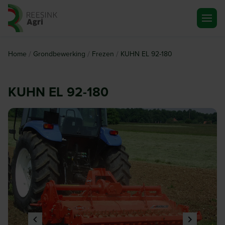
Ga naar de homepagina
/
/
/
Home
Grondbewerking
Frezen
KUHN EL 92-180
KUHN EL 92-180