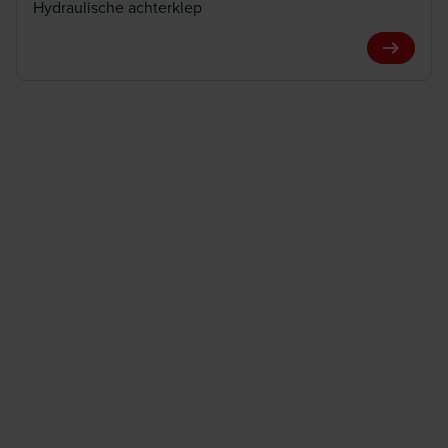
Hydraulische achterklep
View Pro