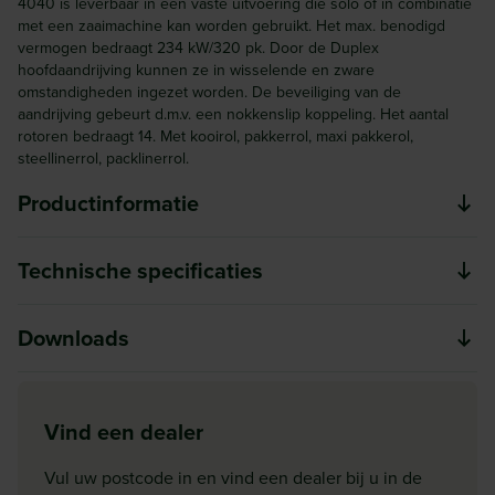
4040 is leverbaar in een vaste uitvoering die solo of in combinatie
met een zaaimachine kan worden gebruikt. Het max. benodigd
vermogen bedraagt 234 kW/320 pk. Door de Duplex
hoofdaandrijving kunnen ze in wisselende en zware
omstandigheden ingezet worden. De beveiliging van de
aandrijving gebeurt d.m.v. een nokkenslip koppeling. Het aantal
rotoren bedraagt 14. Met kooirol, pakkerrol, maxi pakkerol,
steellinerrol, packlinerrol.
Productinformatie
Optimale zaaibed voorbereiding is essentieel voor een
Technische specificaties
eenvormige kieming en ontwikkeling van het gewas als
krachtige jonge planten. De rotorkopeggen waarborgen
Model
Downloads
een goed eindresultaat bij de verkruimeling, het egaliseren
HR
en het aandrukken van de bodem. De rotorkopeg past zich
Aandrijving (RPM)
HR HRB serie
aan aan de factoren die de arbeidsomstandigheden kunnen
Download
1000
Vind een dealer
beïnvloeden. KUHN biedt een ruime keuze aan
HR HRB serie brochure
Benodigd vermogen PK
werkbreedtes, uitvoeringen, tanden, andere toebehoren en
Vul uw postcode in en vind een dealer bij u in de
90