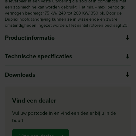
is leverbaar in een vaste uitvoering die solo of in combinatie met
een zaaimachine kan worden gebruikt. Het min. - max. benodigd
vermogen bedraagt 175 kW/ 240 tot 260 KW/ 350 pk. Door de
Duplex hoofdaandrijving kunnen ze in wisselende en zware
omstandigheden ingezet worden. Het aantal rotoren bedraagt 20.
Productinformatie
Optimale zaaibed voorbereiding is essentieel voor een
Technische specificaties
eenvormige kieming en ontwikkeling van het gewas als
krachtige jonge planten. De rotorkopeggen waarborgen
Werkbreedte (m)
Downloads
een goed eindresultaat bij de verkruimeling, het egaliseren
6
en het aandrukken van de bodem. De rotorkopeg past zich
Frame
HR HRB serie
aan aan de factoren die de arbeidsomstandigheden kunnen
Download
Opklapbaar
Vind een dealer
beïnvloeden. KUHN biedt een ruime keuze aan
HR HRB serie
Aandrijving (RPM)
werkbreedtes, uitvoeringen, tanden, andere toebehoren en
Vul uw postcode in en vind een dealer bij u in de
1000
tandwielen en verkrijgbare rollen.
buurt.
Benodigd vermogen kw