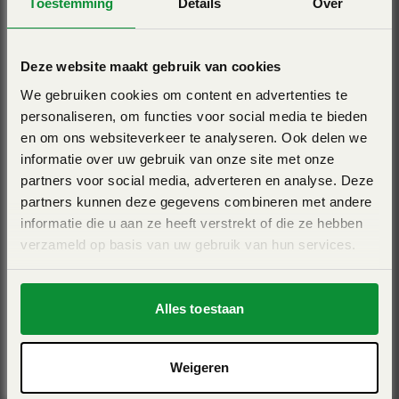
KUHN HR 8040 R
Toestemming
Details
Over
veerbelaste arm ook voor totale veiligheid. Het is niet
Werkbreedte 8,05m - robuust
nodig om de bouten te verwijderen om instellingen aan te
passen.
Deze website maakt gebruik van cookies
View Pro
We gebruiken cookies om content en advertenties te
personaliseren, om functies voor social media te bieden
en om ons websiteverkeer te analyseren. Ook delen we
Betrouwbare transmissie en aandrijfbak
informatie over uw gebruik van onze site met onze
partners voor social media, adverteren en analyse. Deze
De krachtoverbrenging naar de tanden wordt gewaarborgd
partners kunnen deze gegevens combineren met andere
informatie die u aan ze heeft verstrekt of die ze hebben
door tandwielen. De meeste modellen zijn uitgerust met
verzameld op basis van uw gebruik van hun services.
Dublex versnellingsbakken met verwisselbare tandwielen
waardoor het mogelijk is om de rotorsnelheid te wijzigen.
De totale aandrijving wordt beschermd door een
KUHN HR 6040 RCS
Alles toestaan
nokkenslipkoppeling.
Werkbreedte 5,96m - robuust
Weigeren
View Pro