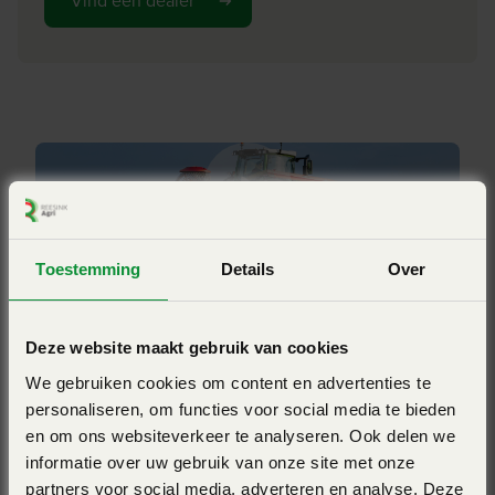
Vind een dealer
146
De kenmerken
Frame
Opklapbaar
De gebruiker wordt een rotorkopeg geleverd van de
Merk
allerhoogste kwaliteit. Dit betekent:
Kuhn
Werkbreedte (m)
Geen compromissen in de gebruikskwaliteit;
6
Een gemakkelijke instelling voor de aanpassing aan de
verschillende gebruiksmogelijkheden;
Toestemming
Details
Over
Minimale onderhoudskosten;
Bekijk ook eens
Grote bedrijfszekerheid en lange levensduur voor
jarenlang zorgeloos gebruik
Deze website maakt gebruik van cookies
Dankzij hydraulische instellingen is het mogelijk de
We gebruiken cookies om content en advertenties te
machine tijdens het werk aan te passen aan de
personaliseren, om functies voor social media te bieden
en om ons websiteverkeer te analyseren. Ook delen we
werkomstandigheden! De behuizing, lagers en
informatie over uw gebruik van onze site met onze
tandhouders vormen een compacte eenheid. Hierdoor
partners voor social media, adverteren en analyse. Deze