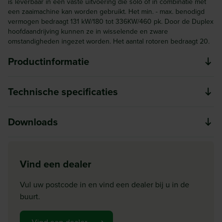
is leverbaar in een vaste uitvoering die solo of in combinatie met
een zaaimachine kan worden gebruikt. Het min. - max. benodigd
vermogen bedraagt 131 kW/180 tot 336KW/460 pk. Door de Duplex
hoofdaandrijving kunnen ze in wisselende en zware
omstandigheden ingezet worden. Het aantal rotoren bedraagt 20.
Productinformatie
Optimale zaaibed voorbereiding is essentieel voor een
Technische specificaties
eenvormige kieming en ontwikkeling van het gewas als
krachtige jonge planten. De rotorkopeggen waarborgen
Model
Downloads
een goed eindresultaat bij de verkruimeling, het egaliseren
HR
en het aandrukken van de bodem. De rotorkopeg past zich
Aandrijving (RPM)
HR HRB serie
aan aan de factoren die de arbeidsomstandigheden kunnen
Download
1000
Vind een dealer
beïnvloeden. KUHN biedt een ruime keuze aan
HR HRB serie
Benodigd vermogen PK
werkbreedtes, uitvoeringen, tanden, andere toebehoren en
Vul uw postcode in en vind een dealer bij u in de
200
tandwielen en verkrijgbare rollen.
buurt.
Benodigd vermogen kw