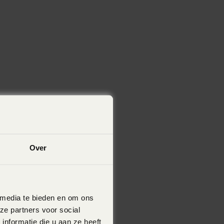
Over
 media te bieden en om ons
ze partners voor social
nformatie die u aan ze heeft