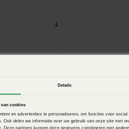
R L met schijven met een
 een diameter van 620 mm.
een ondiepe stoppelbewerking
hikt als je zware resten tot
Details
 van cookies
ent en advertenties te personaliseren, om functies voor social
Download
. Ook delen we informatie over uw gebruik van onze site met on
e. Deze partners kunnen deze gegevens combineren met andere i