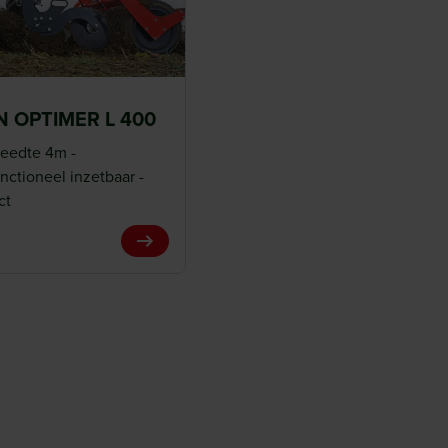
 OPTIMER L 400
eedte 4m -
nctioneel inzetbaar -
ct
View Product