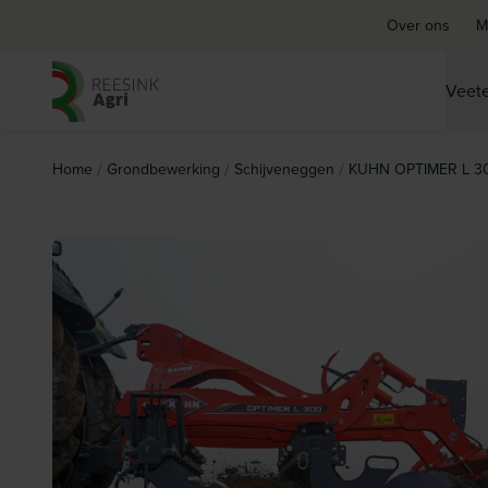
Over ons
M
Veete
Ga naar de homepagina
/
/
/
Home
Grondbewerking
Schijveneggen
KUHN OPTIMER L 3