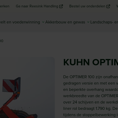
erken
Ga naar Reesink Handling
Bestel uw onderdelen
elt en voederwinning
Akkerbouw en gewas
Landschaps- 
00
KUHN OPTIM
De OPTIMER 100 zijn onafhank
gedragen versie en met een 
en beperkte overhang waardoor
werkbreedte van de OPTIMER 
over 24 schijven en de werkdi
liner rol bedraagt 1.790 kg. 
tijdens de stoppelbewerking i