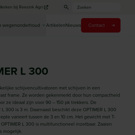
Werken bij Reesink Agri
en wegenonderhoud
Artikelen
Nieuws
Contact
ER L 300
elijke schijvencultivatoren met schijven in een
vast frame. Ze worden gekenmerkt door hun compactheid
 ze ideaal zijn voor 90 – 150 pk trekkers. De
L 300 is 3 m. Daarnaast beschikt deze OPTIMER L 300
epte varieert tussen de 3 en 10 cm. Het gewicht met T-
De OPTIMER L 300 is multifunctioneel inzetbaar. Zaaien
s mogelijk.