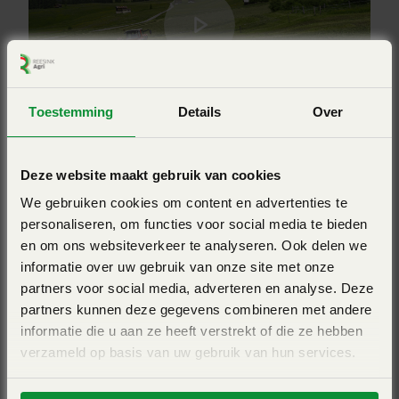
beperken
Zwadbreedte (m)
Voor het transport kunnen de beschermbeugel en het
0,80 / 1,00
zwadbord opgeklapt worden
Aantal rotoren
1
Bekijk ook eens
Toestemming
Details
Over
GA 3201 GM: is ideaal voor hellingen
Merk
Kuhn
Deze website maakt gebruik van cookies
Met een vaste driepuntsbok volgt de cirkelhark nauwkeurig
het spoor van de trekker zelfs op de steilste hellingen. De
We gebruiken cookies om content en advertenties te
personaliseren, om functies voor social media te bieden
cirkelhark is uitgevoerd met zwenkwielen. De hoogte van
en om ons websiteverkeer te analyseren. Ook delen we
de cirkelhark kan worden ingesteld d.m.v. hoogteverstelling
informatie over uw gebruik van onze site met onze
van de wielen.
partners voor social media, adverteren en analyse. Deze
partners kunnen deze gegevens combineren met andere
informatie die u aan ze heeft verstrekt of die ze hebben
verzameld op basis van uw gebruik van hun services.
Geen onderhoud
KUHN GA 3901