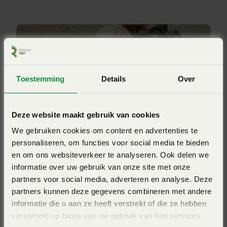
volgende voordelen:
Aanbouw
Gedragen
Ze verminderen de afstand tussen het passeren van de
Zwadbreedte (m)
tanden.
0,70 / 1,50
Het gewicht van het product bevindt zich in het midden
van de tandarm. Hierdoor neemt de levensduur toe
Aantal rotoren
Toestemming
Details
Over
1
omdat deze tijdens zijn rotatie aan geen enkele druk
Bekijk ook eens
wordt blootgesteld. De geleiderollen en stuurarmen
Merk
Deze website maakt gebruik van cookies
worden hierdoor minder belast.
Kuhn
We gebruiken cookies om content en advertenties te
Boven het zwad wordt een grote vrije hoogte
personaliseren, om functies voor social media te bieden
gegenereerd
en om ons websiteverkeer te analyseren. Ook delen we
Door de stand van de tanden is het product geneigd om
informatie over uw gebruik van onze site met onze
zich te spreiden over alle tanden zodat deze allemaal
partners voor social media, adverteren en analyse. Deze
gelijk belast worden.
partners kunnen deze gegevens combineren met andere
informatie die u aan ze heeft verstrekt of die ze hebben
verzameld op basis van uw gebruik van hun services.