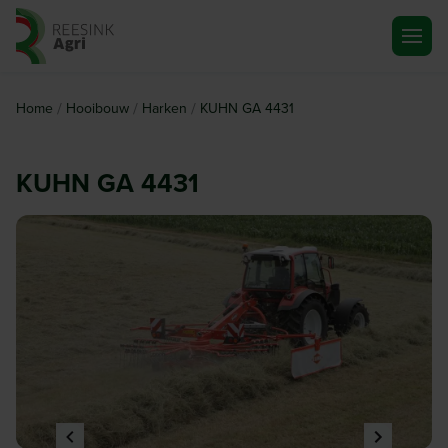
Ga naar de homepagina
/
/
/
Home
Hooibouw
Harken
KUHN GA 4431
KUHN GA 4431