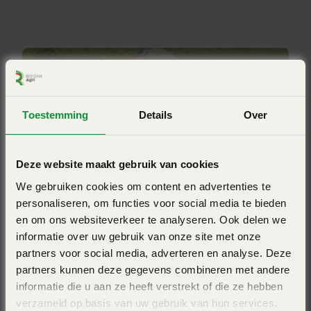
de rotoren in alle richtingen bewegen. Ze passen zich goed
Rechts
aan op de bodemomstandigheden en zorgen voor een
Aanbouw
excellente gewasopname.
Getrokken
Zwadbreedte (m)
0,60 / 1,70
Perfect gevormde zwaden
Toestemming
Details
Over
Aantal rotoren
2
Bekijk ook eens
De dubbelgebogen hyper-tangentiale tandarmen en wielen
Merk
Deze website maakt gebruik van cookies
dichtbij de rotortanden zorgen voor luchtige en
Kuhn
volumineuze zwaden zonder onnodige vervuiling.
We gebruiken cookies om content en advertenties te
personaliseren, om functies voor social media te bieden
en om ons websiteverkeer te analyseren. Ook delen we
informatie over uw gebruik van onze site met onze
partners voor social media, adverteren en analyse. Deze
Bescherm uw zwaden
partners kunnen deze gegevens combineren met andere
informatie die u aan ze heeft verstrekt of die ze hebben
De grote bodemvrijheid zorgt ervoor dat u de reeds
verzameld op basis van uw gebruik van hun services.
gevormde zwaden niet beschadigd bij het draaien op de