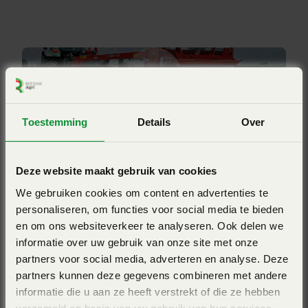
Schijvenmaaier met kneuzer
Bij de FC 2861 is de maaibalk opgehangen aan
torsiestangen. De balk volgt het bodemoppervlak
Aanbouw
nauwkeurig zodat het maairesultaat altijd gelijkmatig is. De
Getrokken
ontlasting kan aan iedere zijde afzonderlijk worden
Maaibalk
ingesteld om de graszode en de machine te beschermen
Optidisc Elite
en vervuiling van het voer te beperken.
Aandrijving (RPM)
Toestemming
Details
Over
540
Bekijk ook eens
Merk
Gelijkmatig breedverdelen
Deze website maakt gebruik van cookies
Kuhn
We gebruiken cookies om content en advertenties te
De achterplaat kan eenvoudig gedraaid worden. Zo kan er
personaliseren, om functies voor social media te bieden
eenvoudig worden gekozen tussen breed verdelen of
en om ons websiteverkeer te analyseren. Ook delen we
informatie over uw gebruik van onze site met onze
afleggen op het zwad. De achterplaat is aan het frame
partners voor social media, adverteren en analyse. Deze
verbonden en wordt door de wielen geleid zo blijft de
partners kunnen deze gegevens combineren met andere
afstand tot de grond constant en werkt deze onafhankelijk
informatie die u aan ze heeft verstrekt of die ze hebben
van de bodemaanpassing van de maaibalk.