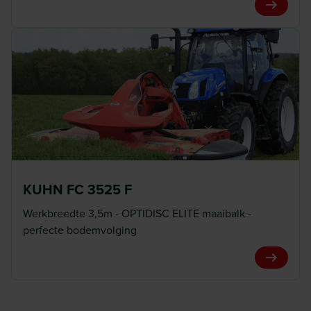
View Pro
KUHN FC 3525 F
Werkbreedte 3,5m - OPTIDISC ELITE maaibalk -
perfecte bodemvolging
View Pro