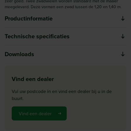
zeer goed. Twee zwadwielen worden standaard met de maaier
meegeleverd. Deze vormen een zwad tussen de 1,20 en 1,40 m.
Productinformatie
De KUHN GMD 3123 frontschijvenmaaiers is een lichte
Technische specificaties
compacte maaier die veelzijdig inzetbaar is.
Model
Downloads
GMD
De kenmerken
Werkbreedte (m)
GMD FC serie
Download
3,1
Vind een dealer
GMD FC serie
Een lichte en compacte maaier
Benodigd vermogen PK
Vul uw postcode in en vind een dealer bij u in de
43
buurt.
De KUHN GMD 3123 is dé perfecte frontschijvenmaaier
Benodigd vermogen kw
voor middelgrote trekkers. Het lagere gewicht (745 kg) en
Vind een dealer
32
de korte aanbouw zorgen voor minder druk op de vooras.
Dit draagt bij aan een perfecte bodemaanpassing. Twee
Type maaier