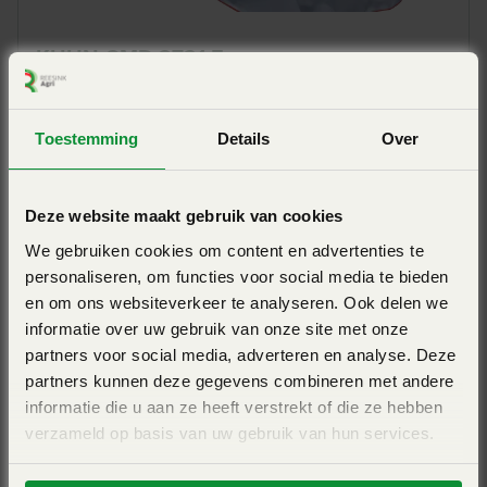
KUHN GMD 2721 F
Flexibele beschermkappen
Werkbreedte 2,7m - OPTIDISC ELITE maaibalk -
compact - perfect voor heuvelachtig terrein
KUHN exclusieve flexibele bescherming – FLEXPROTECT –
Toestemming
Details
Over
beschermt de maaier bij het maaien langs akkerranden of
View Pro
naast bomen. De bescherm kappen kunnen verbuigen om
vervolgens weer in originele vorm terug te komen; een
Deze website maakt gebruik van cookies
functie die reparatiekosten bespaart. Handmatige
We gebruiken cookies om content en advertenties te
bediening is standaard. Optioneel is een hydraulische
personaliseren, om functies voor social media te bieden
en om ons websiteverkeer te analyseren. Ook delen we
bediening.
informatie over uw gebruik van onze site met onze
partners voor social media, adverteren en analyse. Deze
partners kunnen deze gegevens combineren met andere
informatie die u aan ze heeft verstrekt of die ze hebben
verzameld op basis van uw gebruik van hun services.
KUHN GMD 8730