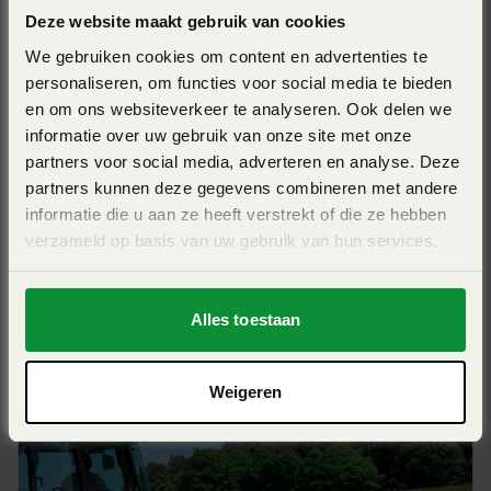
Deze website maakt gebruik van cookies
Samengevat
We gebruiken cookies om content en advertenties te
De KUHN GMD 3515 biedt veehouders en loonwerkers de
personaliseren, om functies voor social media te bieden
perfecte combinatie van compactheid, precisie en
en om ons websiteverkeer te analyseren. Ook delen we
KUHN GMD 4011
duurzaamheid. Deze maaier is een betrouwbare keuze
informatie over uw gebruik van onze site met onze
voor wie hoge eisen stelt aan maaikwaliteit en
partners voor social media, adverteren en analyse. Deze
Werkbreedte 3,95m - FAST-FIT
transportgemak.
partners kunnen deze gegevens combineren met andere
messensnelwisselsysteem - LIFT-CONTROL - perfecte
informatie die u aan ze heeft verstrekt of die ze hebben
bodemaanpassing
verzameld op basis van uw gebruik van hun services.
View Pro
Alles toestaan
Weigeren