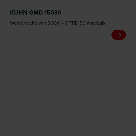
KUHN GMD 15030
Werkbreedte van 9,93m - OPTIDISC maaibalk
View Pro