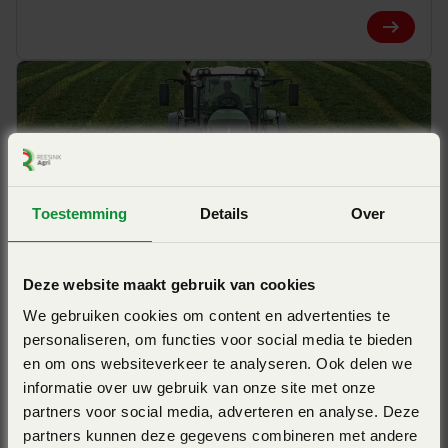
Beide maaiunits kunnen d.m.v. hydraulische cilinders
View Pro
individueel uitheffen. Niet alleen een groot voordeel bij het
maaien van gerende percelen, maar ook voor snel keren op
de kopakker. Dit is gunstig voor het behoud van de
graszode, slijtage aan de maaibalk en trekkervermogen.
Toestemming
Details
Over
Wegtransport
De maaicombinatie zit in transportstand dicht achter de
Deze website maakt gebruik van cookies
KUHN FC 10030
trekker.
We gebruiken cookies om content en advertenties te
Werkbreedte 9,93m - OPTIDISC ELITE maaibalk -
personaliseren, om functies voor social media te bieden
perfecte bodemvolging - bandmaaier
Dit heeft als voordelen:
en om ons websiteverkeer te analyseren. Ook delen we
informatie over uw gebruik van onze site met onze
View Pro
partners voor social media, adverteren en analyse. Deze
Compacte afmetingen tijdens transport (reduceert de
partners kunnen deze gegevens combineren met andere
lengte van de combinatie),