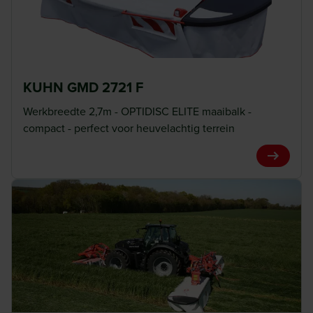
KUHN GMD 2721 F
Werkbreedte 2,7m - OPTIDISC ELITE maaibalk -
compact - perfect voor heuvelachtig terrein
View Pro