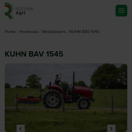
Ga naar de homepagina
/
/
/
Home
Hooibouw
Weidebloters
KUHN BAV 1545
KUHN BAV 1545