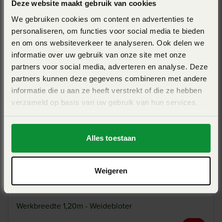
een constante maaihoogte behoudt. De trapezevormige
Deze website maakt gebruik van cookies
afdekplaat met breed uitlopende zijkanten draagt bij aan
We gebruiken cookies om content en advertenties te
een soepele en gelijkmatige afvoer van het verhakselde
personaliseren, om functies voor social media te bieden
Bekijk ook eens
en om ons websiteverkeer te analyseren. Ook delen we
materiaal. Daarnaast vergemakkelijkt de speciale vorm van
informatie over uw gebruik van onze site met onze
de afdekplaat het manoeuvreren in hoeken, wat de
partners voor social media, adverteren en analyse. Deze
wendbaarheid van de machine ten goede komt.
partners kunnen deze gegevens combineren met andere
informatie die u aan ze heeft verstrekt of die ze hebben
Gebruiksvriendelijk en eenvoudig instelbaar
verzameld op basis van uw gebruik van hun services.
Ontworpen met oog op gebruiksgemak, biedt de BAV 1545
diverse instelmogelijkheden om zich optimaal aan te
Alles toestaan
passen aan uiteenlopende werkomstandigheden. De
maaihoogte kan eenvoudig worden aangepast via de
Weigeren
glijsloffen, met een bereik tussen 25 en 150 mm. Dankzij de
KUHN BAV 1245
standaard zijdelingse verstelling kan de machine ook op
moeilijk bereikbare plaatsen maaien zonder dat de
Werkbreedte 1,20m - Weidebloter
trekkerwielen over het verhakselde materiaal rijden. De