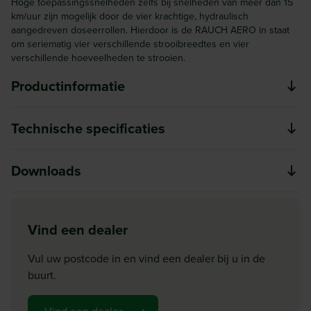
Hoge toepassingssnelheden zelfs bij snelheden van meer dan 15
km/uur zijn mogelijk door de vier krachtige, hydraulisch
aangedreven doseerrollen. Hierdoor is de RAUCH AERO in staat
om seriematig vier verschillende strooibreedtes en vier
verschillende hoeveelheden te strooien.
Productinformatie
De voordelen:
Technische specificaties
Nauwkeurige, weersonafhankelijke strooitabellen
Model
Downloads
Nauwkeurige verdeling van meststoffen, ook met ureum,
AERO 32.1
gemengde meststoffen, fijne zaden, microgranulaat en
Aanbouw
problematische bemestingskwaliteiten
RAUCH AERO 32.1
Download
Gedragen
Flexibele aanpassing van de werkbreedte met 4 of 24
Vind een dealer
RAUCH AERO 32.1 brochure
secties (Multirate)
Werkbreedte max (m)
Vul uw postcode in en vind een dealer bij u in de
Constante toevoer van voedingsstoffen tot de veldgrens
36
buurt.
Eenvoudige naleving van de meststoffenverordening en
Werkbreedte min (m)
optimale bescherming van het milieu