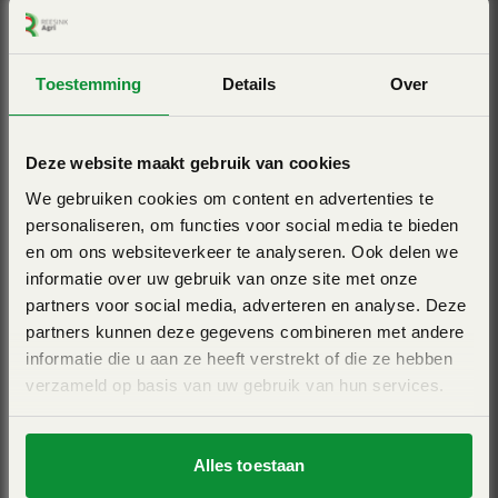
RAUCH AXIS M 30.2
Werkbreedte 10m tot 42m - Precisiestrooier - EMC -
Toestemming
Details
Over
Mechanische aandrijving
View Pro
Deze website maakt gebruik van cookies
We gebruiken cookies om content en advertenties te
personaliseren, om functies voor social media te bieden
en om ons websiteverkeer te analyseren. Ook delen we
informatie over uw gebruik van onze site met onze
partners voor social media, adverteren en analyse. Deze
partners kunnen deze gegevens combineren met andere
informatie die u aan ze heeft verstrekt of die ze hebben
verzameld op basis van uw gebruik van hun services.
RAUCH AXIS H 30.2
Alles toestaan
Werkbreedte 10m tot 42m - Precisiestrooier - EMC -