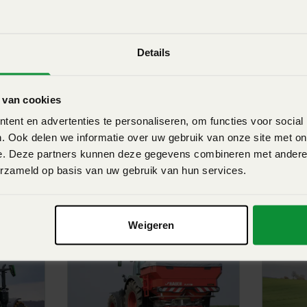
sche aandrijving via de
in oliebad zorgt voor een
Details
tensief gebruik. Dankzij deze
 gebruik en onderhoudsarm,
 van cookies
ent en advertenties te personaliseren, om functies voor social
 maximale
. Ook delen we informatie over uw gebruik van onze site met on
e. Deze partners kunnen deze gegevens combineren met andere i
erzameld op basis van uw gebruik van hun services.
 eens
techniek. Dit systeem zorgt
Weigeren
er de volledige werkbreedte.
uut kan de machine ook bij
lijven werken. Hierdoor
eststoffen optimaal benut.