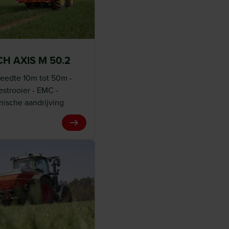
H AXIS M 50.2
eedte 10m tot 50m -
estrooier - EMC -
ische aandrijving
View Product