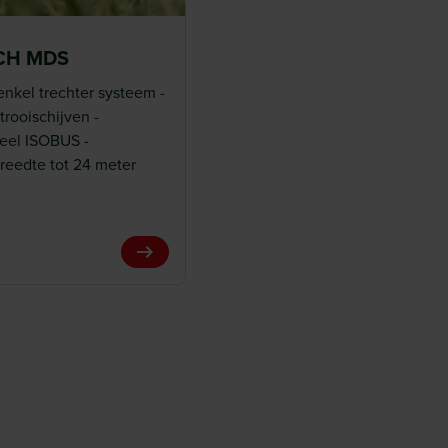
CH MDS
enkel trechter systeem -
trooischijven -
eel ISOBUS -
reedte tot 24 meter
View Product