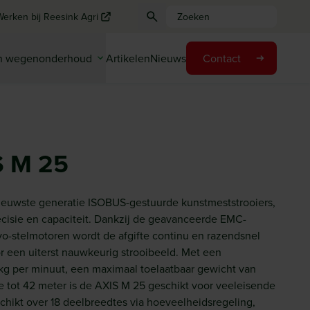
Werken bij Reesink Agri
en wegenonderhoud
Artikelen
Nieuws
Contact
 M 25
euwste generatie ISOBUS-gestuurde kunstmeststrooiers,
cisie en capaciteit. Dankzij de geavanceerde EMC-
-stelmotoren wordt de afgifte continu en razendsnel
r een uiterst nauwkeurig strooibeeld. Met een
 kg per minuut, een maximaal toelaatbaar gewicht van
e tot 42 meter is de AXIS M 25 geschikt voor veeleisende
chikt over 18 deelbreedtes via hoeveelheidsregeling,