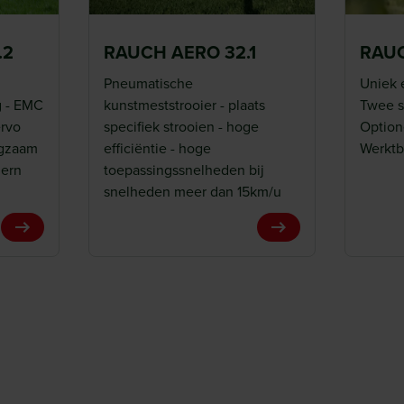
kt worden op onregelmatige
dat open gebleven zones
.2
RAUCH AERO 32.1
RAU
oid.
Pneumatische
Uniek 
andbouw
g - EMC
kunstmeststrooier - plaats
Twee s
ervo
specifiek strooien - hoge
Option
ngzaam
efficiëntie - hoge
Werktb
landbouw. Dankzij ISOBUS-
dern
toepassingssnelheden bij
rten kan variabel worden
snelheden meer dan 15km/u
epassingen zoals
r dragen bij aan een
View Product
View Product
en.
omfortabel