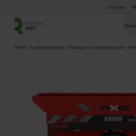
Over ons
M
Veete
Ga naar de homepagina
/
/
/
Home
Kunstmeststrooien
Gedragen kunstmeststrooiers
RAU