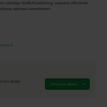
n volledige ISOBUS-bediening, waardoor efficiëntie,
andbouw optimaal samenkomen.
roerwerk
d een dealer
Vind een dealer