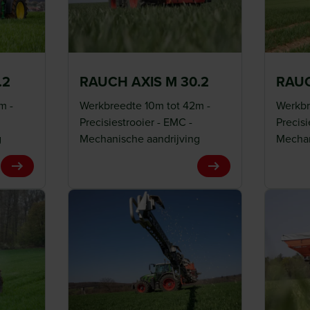
 constante
.2
RAUCH AXIS M 30.2
RAUC
 EMC-systeem (Electronic
m -
Werkbreedte 10m tot 42m -
Werkbr
ofdoorstroming afzonderlijk
Precisiestrooier - EMC -
Precisi
ch wordt aangepast. Hierdoor
g
Mechanische aandrijving
Mechan
hellingen, trillingen of
gheid en voorkomt verspilling
View Product
View Product
tiecontrole
erkbreedte automatisch
t overlap op kopakkers en