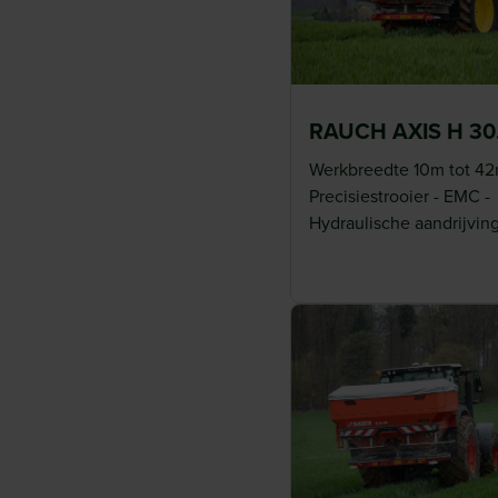
EMC doseersysteem voor
afgifte
RAUCH AXIS H 30
De AXIS M 25 kan worden uitgerust met het innovatieve
Werkbreedte 10m tot 42
Massflow Control). Dit systeem meet en regelt de mestst
Precisiestrooier - EMC -
links en rechts, waardoor de dosering continu automatis
Hydraulische aandrijvin
blijft de afgifte constant, ongeacht omstandigheden zoals 
variaties in meststofkwaliteit. Dit verhoogt de nauwkeuri
van kunstmest.
VariSpread en slimme sec
Met het geïntegreerde VariSpread V18 systeem kan de w
worden aangepast in maximaal 18 secties. Hierdoor word