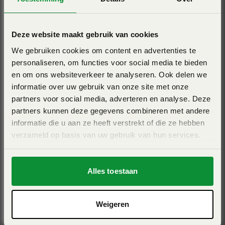
rechts afzonderlijk automatisch wordt geregeld. Hierdoor
worden afwijkingen in de doorstroming direct gecorrigeerd
en blijft de dosering constant. Dit voorkomt verspilling van
Deze website maakt gebruik van cookies
meststoffen en verhoogt de nauwkeurigheid van de
We gebruiken cookies om content en advertenties te
bemesting onder alle omstandigheden.
personaliseren, om functies voor social media te bieden
en om ons websiteverkeer te analyseren. Ook delen we
VariSpread en precisielandbouw
informatie over uw gebruik van onze site met onze
partners voor social media, adverteren en analyse. Deze
partners kunnen deze gegevens combineren met andere
Dankzij het VariSpread systeem kan de werkbreedte
RAUCH AXIS M 30.2
informatie die u aan ze heeft verstrekt of die ze hebben
automatisch in meerdere secties worden aangepast.
verzameld op basis van uw gebruik van hun services.
Werkbreedte 10m tot 42m - Precisiestrooier - EMC -
Hierdoor wordt overlap beperkt en wordt nauwkeurig
Mechanische aandrijving
gewerkt op kopakkers en perceels randen. Daarnaast is de
machine volledig geschikt voor precisielandbouw via
Alles toestaan
View Pro
ISOBUS, GPS-aansturing en variabele dosering met
taakkaarten. Hierdoor wordt efficiënter gewerkt en kunnen
Weigeren
meststoffen doelgerichter worden toegepast.