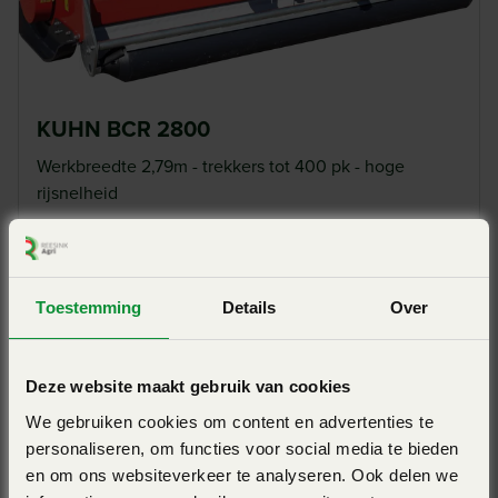
KUHN BCR 2800
Werkbreedte 2,79m - trekkers tot 400 pk - hoge
rijsnelheid
View Pro
Toestemming
Details
Over
Deze website maakt gebruik van cookies
We gebruiken cookies om content en advertenties te
personaliseren, om functies voor social media te bieden
en om ons websiteverkeer te analyseren. Ook delen we