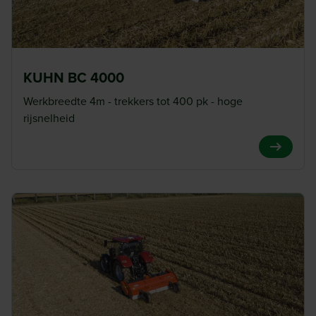
KUHN BC 4000
Werkbreedte 4m - trekkers tot 400 pk - hoge
rijsnelheid
View Pro