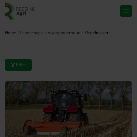
Ga naar de homepagina
/
/
Home
Landschaps- en wegonderhoud
Klepelmaaiers
Filter