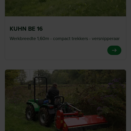
KUHN BE 16
Werkbreedte 1,60m - compact trekkers - versnipperaar
View Pro