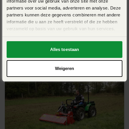
informatie over uw gebruik van onze site met onze
partners voor social media, adverteren en analyse. Deze
partners kunnen deze gegevens combineren met andere
informatie die u aan ze heeft verstrekt of die ze hebben
verzameld op basis van uw gebruik van hun services.
KUHN BE 14
Werkbreedte 1,40m - compact trekkers - versnipperaar
Alles toestaan
View Pro
Weigeren