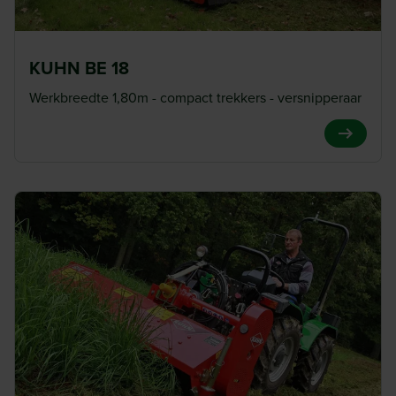
KUHN BE 18
Werkbreedte 1,80m - compact trekkers - versnipperaar
View Pro