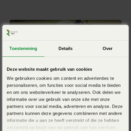
540 (achter)/ 1000 (voor)
aanbouwbok.
Messen
24
Model
Uitstekende bodemaanpassing
BE
De werkhoogte wordt geregeld door een looprol met vaste
Toestemming
Details
Over
lagering en een diameter van 160 mm. De rol is
Bekijk ook eens
gemonteerd in lagers met twee rijen kogels met
Deze website maakt gebruik van cookies
smeersysteem. De rol is zo dicht mogelijk bij de rotor
We gebruiken cookies om content en advertenties te
geplaatst voor een zo goed mogelijke bodemaanpassing.
personaliseren, om functies voor social media te bieden
Een extra voordeel is dat de rol op deze manier
en om ons websiteverkeer te analyseren. Ook delen we
automatisch gereinigd wordt door de hamerklepels.
informatie over uw gebruik van onze site met onze
partners voor social media, adverteren en analyse. Deze
partners kunnen deze gegevens combineren met andere
informatie die u aan ze heeft verstrekt of die ze hebben
Snelle vertering
verzameld op basis van uw gebruik van hun services.