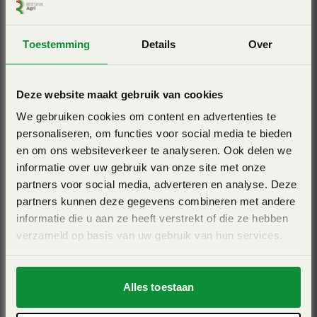
Bekijk ook eens
Deze looprol is uitgevoerd met versterkte lagers en is
onderhoudsarm.
Toestemming
Details
Over
Voor een betere bodemaanpassing op glooiende
Deze website maakt gebruik van cookies
percelen
We gebruiken cookies om content en advertenties te
personaliseren, om functies voor social media te bieden
Glijsloffen in combinatie met looprol beschermen de
en om ons websiteverkeer te analyseren. Ook delen we
zijwanden, verbeteren de stabiliteit van de machine en
informatie over uw gebruik van onze site met onze
partners voor social media, adverteren en analyse. Deze
zorgen voor een betere geleiding.
partners kunnen deze gegevens combineren met andere
KUHN BKE 180
informatie die u aan ze heeft verstrekt of die ze hebben
Werkbreedte 1,80m - versnipperaar
verzameld op basis van uw gebruik van hun services.
Zwenkwielen voorzijde
View Pro
Alles toestaan
De zwenkwielen aan de voorzijde zijn voor de BKE REV
ontworpen. Ze zorgen voor een betere bodemaanpassing.