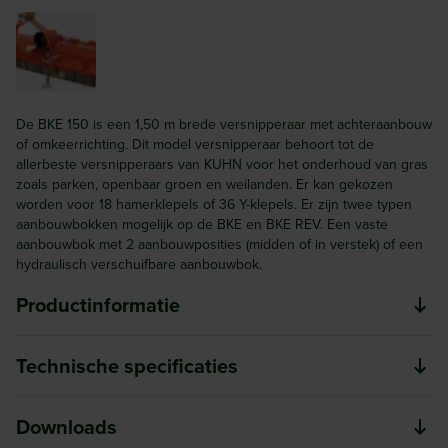
De BKE 150 is een 1,50 m brede versnipperaar met achteraanbouw
of omkeerrichting. Dit model versnipperaar behoort tot de
allerbeste versnipperaars van KUHN voor het onderhoud van gras
zoals parken, openbaar groen en weilanden. Er kan gekozen
worden voor 18 hamerklepels of 36 Y-klepels. Er zijn twee typen
aanbouwbokken mogelijk op de BKE en BKE REV. Een vaste
aanbouwbok met 2 aanbouwposities (midden of in verstek) of een
hydraulisch verschuifbare aanbouwbok.
Productinformatie
Minder slijtage en een betere bescherming zijn belangrijke
Technische specificaties
eisen voor een machine.
Merk
Downloads
Standaard kunt u kiezen uit een vaste aanbouwbok met 2
Kuhn