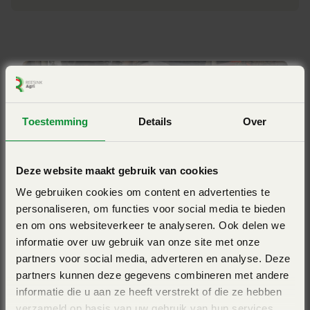
Aandrijving (RPM)
Grote veelzijdigheid
540
Kies de versnipperaar die bij uw rijen past. De BV 100 serie
Messen
machines komen in vijf werkbreedtes voor en kunnen
16
zijdelings versteld worden. Dit om direct langs de struiken
Model
te kunnen versnipperen.
BV
Toestemming
Details
Over
Bekijk ook eens
Extreme betrouwbaarheid
Deze website maakt gebruik van cookies
We gebruiken cookies om content en advertenties te
Het nieuwe ontwerp van de hamerklepel zorgt ervoor dat
personaliseren, om functies voor social media te bieden
de rotor niet wordt beschadigd.
en om ons websiteverkeer te analyseren. Ook delen we
informatie over uw gebruik van onze site met onze
partners voor social media, adverteren en analyse. Deze
partners kunnen deze gegevens combineren met andere
Bespaar tijd en geld
informatie die u aan ze heeft verstrekt of die ze hebben
verzameld op basis van uw gebruik van hun services.