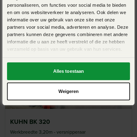
geen scherpe kanten of uitstekende delen. Hierdoor kan
personaliseren, om functies voor social media te bieden
KUHN VKM 305
eenvoudig gewerkt worden met de machine, ook in wijn-
en om ons websiteverkeer te analyseren. Ook delen we
informatie over uw gebruik van onze site met onze
en boomgaarden. Dankzij de instelbare achterplaat kan de
Werkbreedte 3,03m - klepelmaaier - veelzijdig -
partners voor social media, adverteren en analyse. Deze
optimaal graslandbeheer
hakselfijnheid aangepast worden aan het volume van de
partners kunnen deze gegevens combineren met andere
gewasresten.
informatie die u aan ze heeft verstrekt of die ze hebben
View Pro
verzameld op basis van uw gebruik van hun services.
Alles toestaan
Weigeren
KUHN BK 320
Werkbreedte 3,20m - versnipperaar