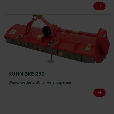
View Pro
KUHN BKE 250
Werkbreedte 2,50m - versnipperaar
View Pro