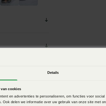
et hydraulische aandrijving
coTron. Het tweede model is
rijving via de
 is daarnaast voorbereid voor
cht.
Details
 van cookies
Download
ent en advertenties te personaliseren, om functies voor social
loaden
. Ook delen we informatie over uw gebruik van onze site met on