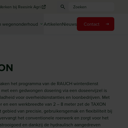
Werken bij Reesink Agri
en wegenonderhoud
Artikelen
Nieuws
Contact
ON
maken het programma van de RAUCH winterdienst
er met een gedwongen dosering via een doseervijzel is
gladheid voor overheidsinstanties en loonbedrijven. Met
er en een werkbreedte van 2 – 8 meter zet de TAXON
ebied van precisie, gebruikersgemak en flexibiliteit bij
 vervangt het conventionele roerwerk en zorgt voor het
 strooigoed en dankzij de hydraulisch aangedreven