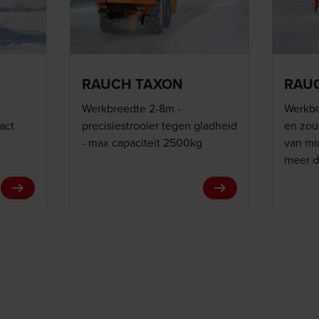
RAUCH TAXON
RAU
een vijzel. Daardoor kan de
e worden geregeld. De
Werkbreedte 2-8m -
Werkbr
act
precisiestrooier tegen gladheid
en zou
 doseerschuif zorgt voor een
- max capaciteit 2500kg
van mi
meer 
View Product
View Product
de bevindt zich het
 bediend. De doordachte
en een reductie van
voudige noodbediening