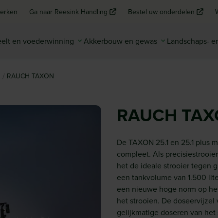
erken
Ga naar Reesink Handling
Bestel uw onderdelen
elt en voederwinning
Akkerbouw en gewas
Landschaps- 
/
s
RAUCH TAXON
RAUCH TAX
De TAXON 25.1 en 25.1 plus 
compleet. Als precisiestrooi
het de ideale strooier tegen 
een tankvolume van 1.500 lit
een nieuwe hoge norm op het g
het strooien. De doseervijzel
gelijkmatige doseren van het