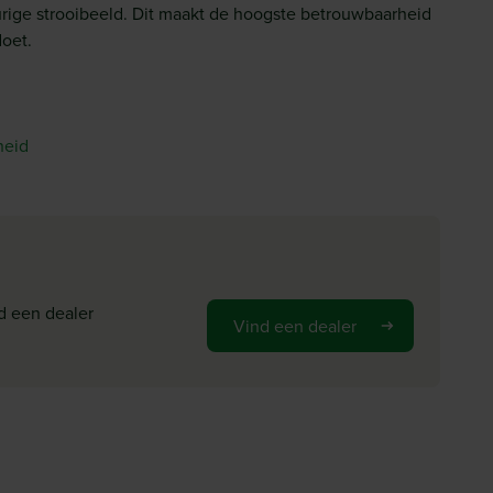
urige strooibeeld. Dit maakt de hoogste betrouwbaarheid
doet.
heid
d een dealer
Vind een dealer