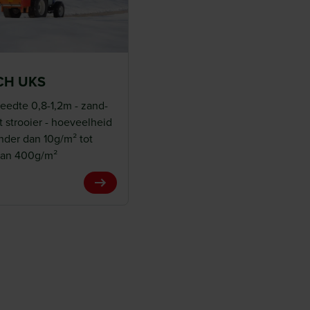
CH UKS
eedte 0,8-1,2m - zand-
t strooier - hoeveelheid
nder dan 10g/m² tot
dan 400g/m²
View Product