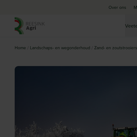
Over ons
M
Veete
Ga naar de homepagina
/
/
Home
Landschaps- en wegonderhoud
Zand- en zoutstrooier