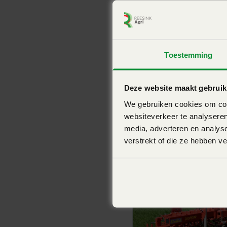
De EINBOCK ROW-GUARD is een hydraulisch gestuurd sid
EINBOECK-Hacktechnik_DE
nauwkeurige besturing van verschillende schoffelwerktuig
EINBOECK-Hacktechnik_DE brochure
verschillende gewassen.
Toestemming
Betrouwbare plant detectie in alle groeistadia met 3 v
EINBOECK-Schoffeltechniek_NL
modus. Nieuwste software en cameratechnologie, uiter
EINBOECK-Schoffeltechniek_NL brochure
Deze website maakt gebruik
nauwkeurig en veilig in gebruik.
We gebruiken cookies om cont
Compact side-shift frame, hierdoor wordt het schoffe
websiteverkeer te analyseren
trekker gebouwd, dit komt het gewicht van de combin
media, adverteren en analys
Bekijk ook
verstrekt of die ze hebben v
De voordelen
De voordelen van het ROW-GUARD-systeem zijn:
Verhoogde nauwkeurigheid tijdens de werkzaamhed