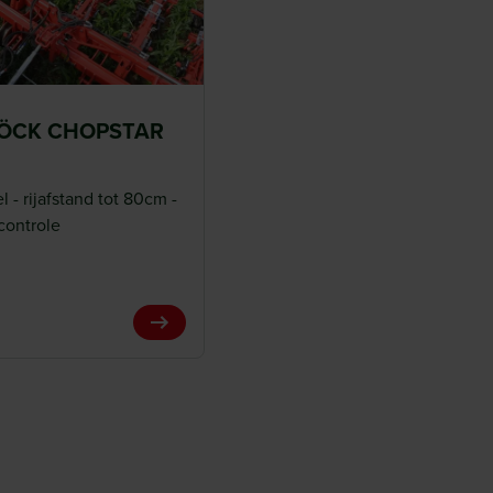
BÖCK CHOPSTAR
l - rijafstand tot 80cm -
controle
View Product