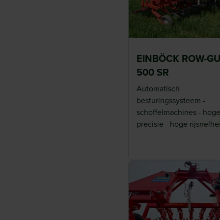
Bewerking van het volledige bodemoppervlak in comb
wieders
Efficiënte onkruidbestrijding
Uiterst hoge werksnelheden (tot ca. 15 km/u, afhankel
EINBÖCK ROW-G
zijn mogelijk.
500 SR
De chauffeur wordt minder snel moe omdat hij zich en
het volgen van het juiste rijspoor.
Automatisch
besturingssysteem -
Het ROW-GUARD besturingssysteem zorgt dat het fra
schoffelmachines - hog
van de rijen verschoven wordt.
precisie - hoge rijsnelhe
Dit systeem kan gebruikt worden voor zeer uiteenlop
akkerbouwgewassen onafhankelijk van de rijafstand, he