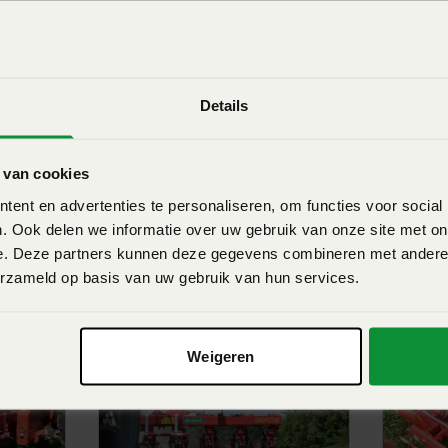
e-shift frame voor een
en door allerlei
Download
Details
erschillende kleuren (2D) & 3D
Download
st gebruiksvriendelijk,
 van cookies
ent en advertenties te personaliseren, om functies voor social
lwerktuig zeer compact aan de
. Ook delen we informatie over uw gebruik van onze site met on
atie ten goede.
e. Deze partners kunnen deze gegevens combineren met andere i
 eens
erzameld op basis van uw gebruik van hun services.
Weigeren
en