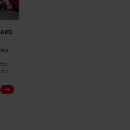
UARD
hine -
omde
 olie
View Product