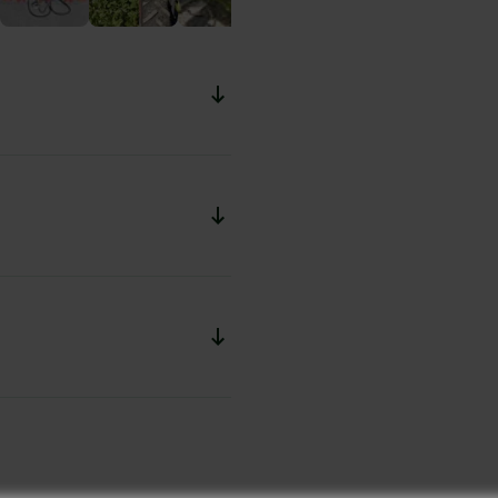
 bedieningspaneel vanuit de
plaatsen met een hoge
lp van de beschikbare
al rijen, enz.) wordt een
evens wordt de
exact boven de rijen
Download