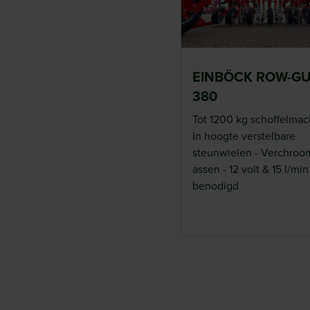
EINBÖCK ROW-G
380
Tot 1200 kg schoffelmac
In hoogte verstelbare
steunwielen - Verchro
assen - 12 volt & 15 l/min
benodigd