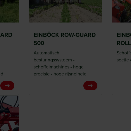
inatie met stervormige
ijk van de omstandigheden)
UARD
EINBÖCK ROW-GUARD
EIN
500
ROLL
kel hoeft te concentreren op
Automatisch
Schoffe
besturingssysteem -
sectie 
me nauwkeurig ten opzichte
e
schoffelmachines - hoge
id
precisie - hoge rijsnelheid
ende groene
t aantal rijen enz.
View Product
View Product