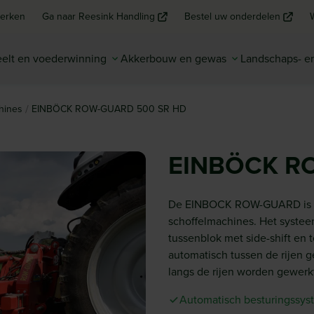
erken
Ga naar Reesink Handling
Bestel uw onderdelen
elt en voederwinning
Akkerbouw en gewas
Landschaps- 
/
hines
EINBÖCK ROW-GUARD 500 SR HD
EINBÖCK R
De EINBOCK ROW-GUARD is ee
schoffelmachines. Het systee
tussenblok met side-shift en 
automatisch tussen de rijen g
langs de rijen worden gewerkt
Automatisch besturingssy