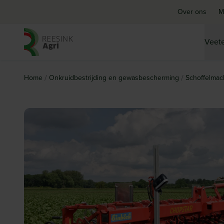
Over ons
M
Veete
Ga naar de homepagina
/
/
Home
Onkruidbestrijding en gewasbescherming
Schoffelmac