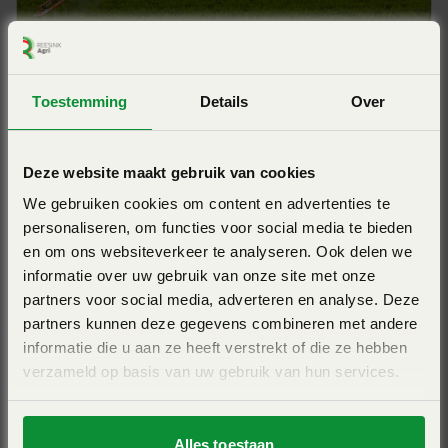
Toestemming
Details
Over
KUHN LEXIS
Getrokken veldspuit - instapniveau - spuitboom 18-
Deze website maakt gebruik van cookies
28m
We gebruiken cookies om content en advertenties te
personaliseren, om functies voor social media te bieden
View Pro
en om ons websiteverkeer te analyseren. Ook delen we
informatie over uw gebruik van onze site met onze
partners voor social media, adverteren en analyse. Deze
partners kunnen deze gegevens combineren met andere
informatie die u aan ze heeft verstrekt of die ze hebben
verzameld op basis van uw gebruik van hun services.
Alles toestaan