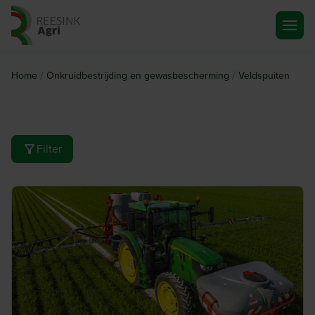
Ga naar de homepagina
/
/
Home
Onkruidbestrijding en gewasbescherming
Veldspuiten
Filter