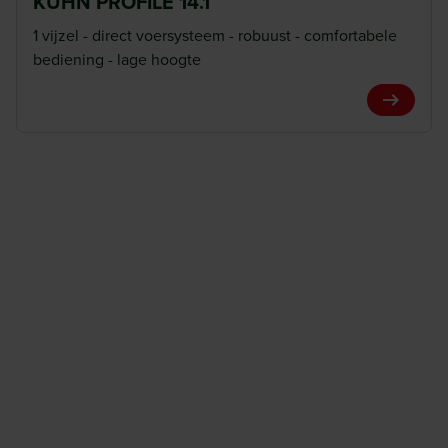
KUHN PROFILE 14.1
1 vijzel - direct voersysteem - robuust - comfortabele
bediening - lage hoogte
View Pro