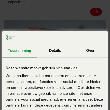
capaciteit
brandstofverbruik tijdens het mengproces wordt
verminderd. Het materiaal en het ontwerp van de vijzel zijn
View Pro
geselecteerd om maximale slijtvastheid te bieden.
Sneller snijden en mixen
Toestemming
Details
Over
De Profile kuipen zijn veelhoekig, in tegenstelling tot
“gewalste” kuipen hebben deze meer weerstand wat
resulteert in sneller mengen. Het ontwerp maakt de kuip
Deze website maakt gebruik van cookies
daarnaast ook nog een stuk robuuster door de vele
KUHN SPW INTENSE 16.2
We gebruiken cookies om content en advertenties te
zettingen. het ontwerp bespaart veel tijd bij het snijden van
personaliseren, om functies voor social media te bieden
Zelfrijdende voermengwagen - wendbaar - hoge
langer voer, waardoor dagelijks veel tijd en brandstof
en om ons websiteverkeer te analyseren. Ook delen we
capaciteit - lager brandstofverbruik
bespaard wordt. De tegenmessen zijn aan de bovenzijde
informatie over uw gebruik van onze site met onze
partners voor social media, adverteren en analyse. Deze
scharnierend verbonden aan de kuip, hierdoor wordt de
View Pro
partners kunnen deze gegevens combineren met andere
ruimte tussen het tegenmes en de vijzel verkleind wordt en