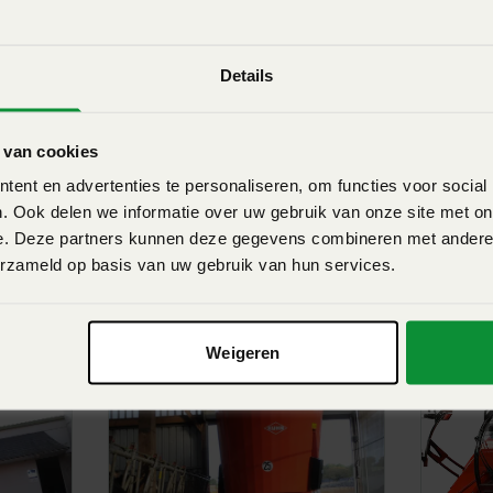
 PROFILE (PLUS) 2 DL, DS, DM
e precisie voeding.
n
Details
 van cookies
ent en advertenties te personaliseren, om functies voor social
. Ook delen we informatie over uw gebruik van onze site met on
weetraps reductie, waardoor
e. Deze partners kunnen deze gegevens combineren met andere i
ngen wordt geabsorbeerd. De
erzameld op basis van uw gebruik van hun services.
 vijzel zorgt voor maximale
 eens
nteerd op een kraag die tot
e overbrenging wordt
Weigeren
orden uitgeoefend. De
n technologische expertise