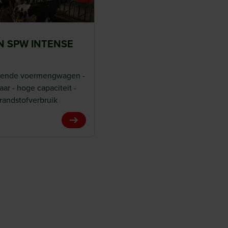
 SPW INTENSE
jdende voermengwagen -
ar - hoge capaciteit -
brandstofverbruik
View Product