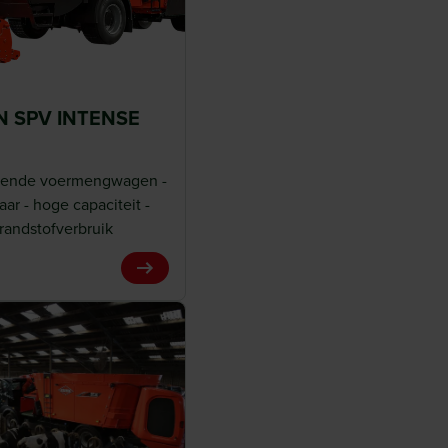
 SPV INTENSE
jdende voermengwagen -
ar - hoge capaciteit -
brandstofverbruik
View Product