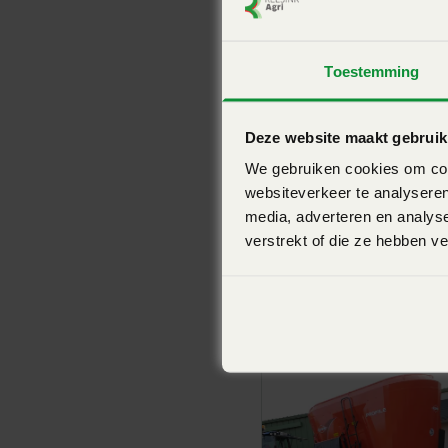
weegsysteem en de 250 mogelijke configuraties zijn de
Benodigd vermogen kw
59
en C mengwagens uw nieuwe bondgenoten voor duurzam
Aanbouw
Getrokken voermengwage
Toestemming
Merk
Kuhn
Deze website maakt gebruik
Beproefde transmissie- en aandrijfsystemen
We gebruiken cookies om cont
websiteverkeer te analyseren
De overbrenging van de machine is opgebouwd uit een t
media, adverteren en analys
zelfs tijdens het breken van een hele baal hoge belasti
verstrekt of die ze hebben v
combinatie van het voorgespannen subframe en de solide
Bekijk ook
weerstand van de bodem van de machine. De unit is gemo
ongeveer de helft van de vijzelhoogte reikt, waardoor d
beschermd tegen zijwaartse krachten die op de vijzel w
tandwielkast vertegenwoordigt de uitgebreide ervaring e
van KUHN.