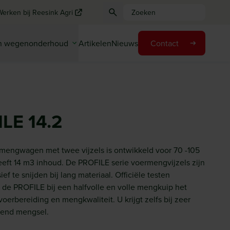
Werken bij Reesink Agri
en wegenonderhoud
Artikelen
Nieuws
Contact
LE 14.2
engwagen met twee vijzels is ontwikkeld voor 70 -105
eeft 14 m3 inhoud. De PROFILE serie voermengvijzels zijn
f te snijden bij lang materiaal. Officiële testen
 de PROFILE bij een halfvolle en volle mengkuip het
oerbereiding en mengkwaliteit. U krijgt zelfs bij zeer
kend mengsel.