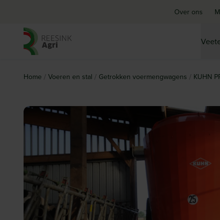
Over ons
M
Veete
Ga naar de homepagina
/
/
/
Home
Voeren en stal
Getrokken voermengwagens
KUHN PR