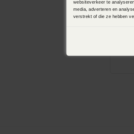
websiteverkeer te analyseren
media, adverteren en analys
verstrekt of die ze hebben v
KUHN 
Getrokke
inhoud 5