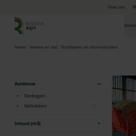
Over ons
M
Veete
Ga naar de homepagina
/
/
Home
Voeren en stal
Stroblazers en stro-instrooiers
Aanbouw
Gedragen
(
2
)
Getrokken
(
4
)
Inhoud (m3)
2
15