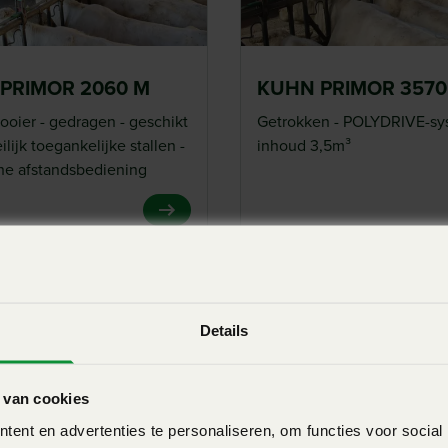
PRIMOR 2060 M
KUHN PRIMOR 3570
rooier - gedragen - geschikt
Getrokken - POLYDRIVE-sy
lijk toegankelijke stallen -
inhoud 3,5m³
che afstandsbediening
View Product
Details
 van cookies
ent en advertenties te personaliseren, om functies voor social