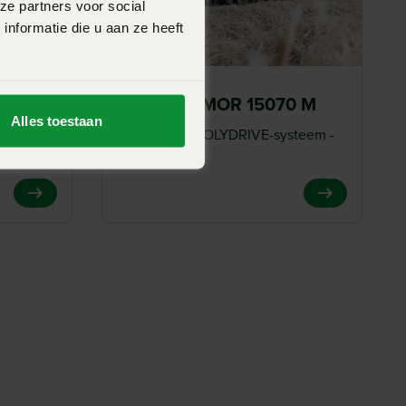
ze partners voor social
nformatie die u aan ze heeft
 M
KUHN PRIMOR 15070 M
Alles toestaan
akselen
Getrokken - POLYDRIVE-systeem -
inhoud 15m³
View Product
View Product