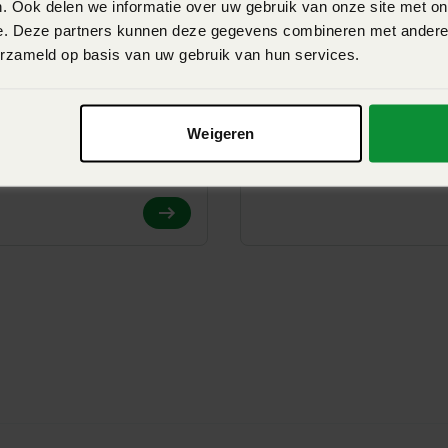
. Ook delen we informatie over uw gebruik van onze site met on
e. Deze partners kunnen deze gegevens combineren met andere i
erzameld op basis van uw gebruik van hun services.
PRIMOR 5570 M
KUHN PRIMOR 4260
Weigeren
n - POLYDRIVE-systeem -
Getrokken - Verdelen en h
,5m³
van stro - inhoud 4,2m³
View Product