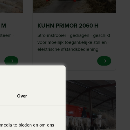
 M
KUHN PRIMOR 2060 H
steem -
Stro-instrooier - gedragen - geschikt
voor moeilijk toegankelijke stallen -
elektrische afstandsbediening
View Product
View Product
Over
 media te bieden en om ons