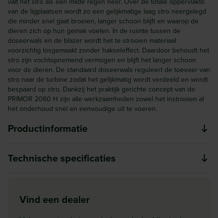
valt het stro als een milde regen neer. Over de totale oppervlakte
van de ligplaatsen wordt zo een gelijkmatige laag stro neergelegd
die minder snel gaat broeien, langer schoon blijft en waarop de
dieren zich op hun gemak voelen. In de ruimte tussen de
doseerwals en de blazer wordt het te strooien materiaal
voorzichtig losgemaakt zonder hakseleffect. Daardoor behoudt het
stro zijn vochtopnemend vermogen en blijft het langer schoon
voor de dieren. De standaard doseerwals reguleert de toevoer van
stro naar de turbine zodat het gelijkmatig wordt verdeeld en wordt
bespaard op stro. Dankzij het praktijk gerichte concept van de
PRIMOR 2060 H zijn alle werkzaamheden zowel het instrooien al
het onderhoud snel en eenvoudige uit te voeren.
Productinformatie
De snelheid en instrooikwaliteit van de PRIMOR 2060 H
Technische specificaties
draagt wezenlijk bij aan een gezonde veestapel. De
PRIMOR 2060 H zorgt voor besparing van kosten, comfort,
Groep
levenskwaliteit, en service. Veehouders die niet tot een
Stro-instrooier
Vind een dealer
compromis bereid zijn wanneer het om de kwaliteit van
Inhoud (m3)
instrooien en welzijn van de dieren betreft, komen met de