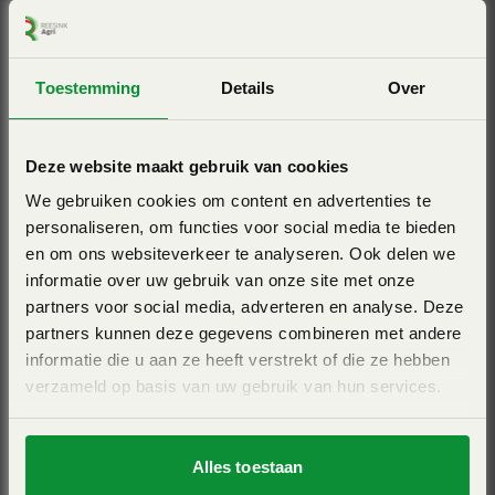
Dankzij een diepte opstelling van de turbine is het laden
voldoende zichtbaar vanuit de trekkercabine. De laadklep
KUHN PRIMOR 3570 M
is speciaal ontworpen dat de balen bij het laden en bij het
Toestemming
Details
Over
lossnijden van het bindtouw niet naar achteren weg
Getrokken - POLYDRIVE-systeem - inhoud 3,5m³
kunnen rollen. Door de plaats van de laadklep in het
Deze website maakt gebruik van cookies
verlengde van de bodemketting is de opname van de
View Pro
vierkante balen mogelijk zonder de hefinrichting van de
We gebruiken cookies om content en advertenties te
personaliseren, om functies voor social media te bieden
trekker te laten zakken. De bak en laadklep zijn standaard
en om ons websiteverkeer te analyseren. Ook delen we
zo uitgevoerd dat zonder extra verlenging grotere
informatie over uw gebruik van onze site met onze
vierkante balen (tot 2,70 m) opgenomen kunnen worden.
partners voor social media, adverteren en analyse. Deze
Door de uitgekiende bevestiging van de beide cilinders
partners kunnen deze gegevens combineren met andere
van de laadklep kunnen ook de zwaarste balen
informatie die u aan ze heeft verstrekt of die ze hebben
probleemloos worden opgenomen. De PRIMOR 260 H is
verzameld op basis van uw gebruik van hun services.
standaard met een ketting voor vierkante balen
uitgevoerd.
KUHN PRIMOR 5570 M
Alles toestaan
Getrokken - POLYDRIVE-systeem - inhoud 5,5m³