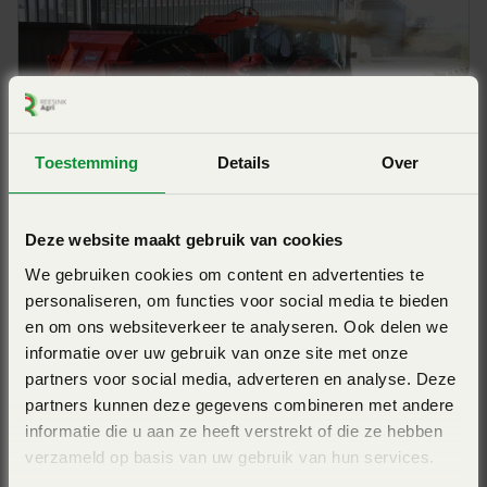
vliegwieleffect van de turbine) en de flexibiliteit van de
hydraulische aandrijving. Speciaal van belang bij het
voeren van langere producten als voordroogkuil en hooi.
De POLYDRIVE®-aandrijving een krachtige aandrijving
met een rustige werking. De aandrijving van de
Toestemming
Details
Over
doseerwals is onafhankelijk van de aandrijving van de
turbine voor de blaaspijp, meer vermogen beschikbaar
KUHN PRIMOR 3570 M
voor de wals.
Deze website maakt gebruik van cookies
Getrokken - POLYDRIVE-systeem - inhoud 3,5m³
De hydrauliek ontkoppeld zeer gelijkmatig bij het
We gebruiken cookies om content en advertenties te
inschakelen van de doseerwals of bij het onderbreken
personaliseren, om functies voor social media te bieden
View Pro
en om ons websiteverkeer te analyseren. Ook delen we
van het instrooien.
informatie over uw gebruik van onze site met onze
Bedieningsfouten zijn uitgesloten, omdat de
partners voor social media, adverteren en analyse. Deze
bodemketting alleen draait als de doseerwals
partners kunnen deze gegevens combineren met andere
ingeschakeld is. De bodemketting blijft bij stagnatie in
informatie die u aan ze heeft verstrekt of die ze hebben
de doseerwals gelijk stil staan.
verzameld op basis van uw gebruik van hun services.