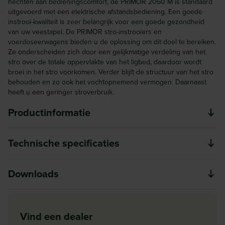
hechten aan bedieningscomfort, de PRIMOR 2060 M is standaard
uitgevoerd met een elektrische afstandsbediening. Een goede
instrooi-kwaliteit is zeer belangrijk voor een goede gezondheid
van uw veestapel. De PRIMOR stro-instrooiers en
voerdoseerwagens bieden u de oplossing om dit doel te bereiken.
Ze onderscheiden zich door een gelijkmatige verdeling van het
stro over de totale oppervlakte van het ligbed, daardoor wordt
broei in het stro voorkomen. Verder blijft de structuur van het stro
behouden en zo ook het vochtopnemend vermogen. Daarnaast
heeft u een geringer stroverbruik.
Productinformatie
De boer van vandaag wil steeds meer gebruik maken van
Technische specificaties
zijn eigen ruwvoer. Het gevolg is dat er steeds meer
verschillende producten in het rantsoen verwerkt worden.
Groep
Downloads
De machines die gebruikt worden voor het doseren
Stro-instrooier
moeten daarom breed inzetbaar zijn. Dit om zowel lange,
Inhoud (m3)
PRIMOR 2060M 3570M 5570M
droge producten als hooi maar ook korte producten goed
2
Vind een dealer
Download
te kunnen verwerken.
PRIMOR_2060M_3570M_5570M