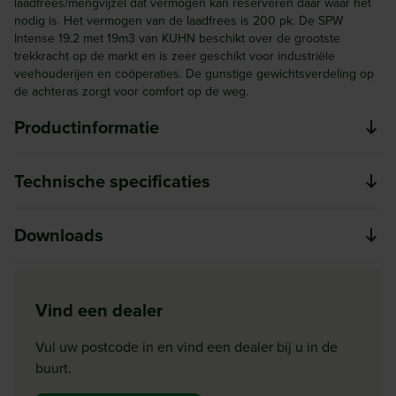
laadfrees/mengvijzel dat vermogen kan reserveren daar waar het
nodig is. Het vermogen van de laadfrees is 200 pk. De SPW
Intense 19.2 met 19m3 van KUHN beschikt over de grootste
trekkracht op de markt en is zeer geschikt voor industriële
veehouderijen en coöperaties. De gunstige gewichtsverdeling op
de achteras zorgt voor comfort op de weg.
Productinformatie
De SPW Intense 19.2 DL is één van de zuinigste
Technische specificaties
zelfrijdende voermengwagens op de markt. Hij beschikt
over een Volvo motor van 250 pk met SCR-technologie,
Model
Downloads
waarbij Adblue© in de uitlaatgassen wordt gespoten om de
SPW
hoeveelheid stikstofoxide in de uitlaatgassen te
Type
KUHN SPW INTENSE
verminderen. De energie-intensieve functies van de
Vind een dealer
zelfrijdende uitkuil-/mengwagens – zoals het mengproces
Hier kunt u de brochure voor KUNN
Aanbouw
Download
SPW INTENSE zelfrijdende
Zelfrijdende voermengwagen
– worden bij de SPW Intense op een zeer laag toerental
Vul uw postcode in en vind een dealer bij u in de
voermengwagen downloaden
uitgevoerd. Dit leidt tot uitstekende prestaties bij een
buurt.
Aantal vijzels
ongelofelijk laag brandstofverbruik. Met de joystick voor de
2