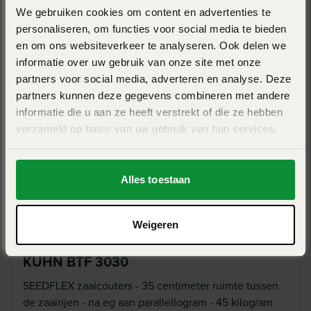
KUHN BTFR 4530
Eenvoudige instelling
We gebruiken cookies om content en advertenties te
personaliseren, om functies voor social media te bieden
Werkbreedte 4,5m- opklapbaar - SEEDFLEX
Zaaidiepte en kouterdruk kunnen hydraulisch worden
en om ons websiteverkeer te analyseren. Ook delen we
zaaielement
ingesteld. De diepteaanslag wordt bepaald door een
informatie over uw gebruik van onze site met onze
partners voor social media, adverteren en analyse. Deze
afstandhouder. De bedieningseenheid KLH 104 maakt het
View Pro
partners kunnen deze gegevens combineren met andere
in- en uitklappen van de zaaimachine, hoogteverstelling en
informatie die u aan ze heeft verstrekt of die ze hebben
hydraulische verstelling van de topstang mogelijk. Het
verzameld op basis van uw gebruik van hun services.
vereist alleen een dubbelwerkend hydraulisch regelventiel.
Alles toestaan
Bevestiging rotorkopeg
Weigeren
Het bevestigen en verwijderen van de zaaibalk is
KUHN BTF 3030
eenvoudig zonder gereedschap uit te voeren. Het gebruik
van de rotorkopeg is mogelijk dankzij de hydraulische
SEEDFLEX zaaicouters - 35 centimeter ruimte tussen
de zaairijen - na eg aan parallellogram - 45 kilogram
zaaibalklift. Omdat de kouterbalk aan het rollenframe is