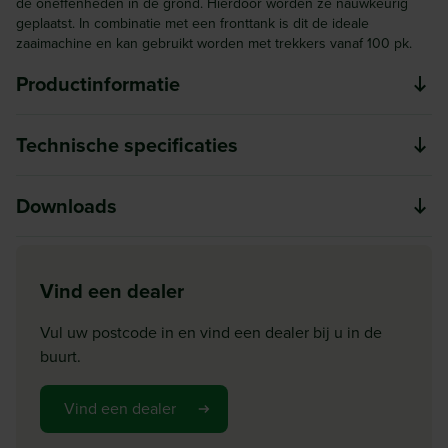
de oneffenheden in de grond. Hierdoor worden ze nauwkeurig
geplaatst. In combinatie met een fronttank is dit de ideale
zaaimachine en kan gebruikt worden met trekkers vanaf 100 pk.
Productinformatie
De PLANTER is meer dan een gewone
Technische specificaties
precisiezaaimachine. Het is een uiterst verfijnde en
buitengewoon veelzijdige machine die voldoet aan alle
Model
Downloads
eisen voor precisiezaaien.
Planter
Werkbreedte (m)
PLANTER 3
Download
Vind een dealer
PLANTER 3 brochure
Uitlopen
Kenmerken
Vul uw postcode in en vind een dealer bij u in de
Inhoud (KG)
buurt.
Nauwkeurige plaatsing
Type zaaimachine
Pneumatisch
Vind een dealer
Door de geringe valhoogte worden de zaden op
Merk
gelijkmatige afstand en altijd even diep geplaatst. Dit is