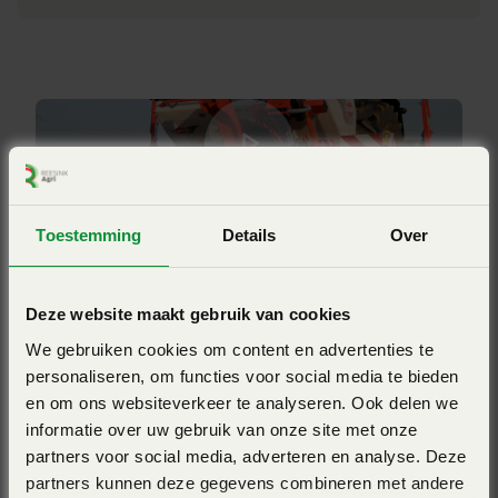
Kuhn
onafhankelijk van de zaadsoort.
Soort zaaimachine
Precisie zaaimachine
Juiste machine
De nieuwe PLANTER 3-serie is zowel geschikt voor
gemengde bedrijven als voor akkerbouwbedrijven en
Toestemming
Details
Over
Bekijk ook eens
loonbedrijven. De rijafstand van de zaaimachine kan
eenvoudig versteld worden. Er kunnen probleemloos twee
Deze website maakt gebruik van cookies
soorten zaad met verschillende rijafstanden worden
We gebruiken cookies om content en advertenties te
gezaaid. Dankzij het uitgebreide toebehorenprogramma
personaliseren, om functies voor social media te bieden
kan de PLANTER 3R optimaal worden aangepast aan alle
en om ons websiteverkeer te analyseren. Ook delen we
omstandigheden.
informatie over uw gebruik van onze site met onze
partners voor social media, adverteren en analyse. Deze
partners kunnen deze gegevens combineren met andere