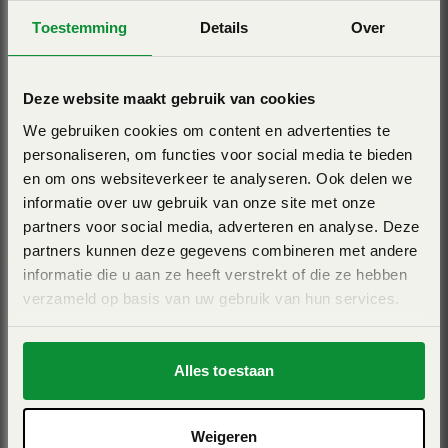
Type zaaimachine
8.000 liter. Ze zijn geschikt voor grote akkerbouwbedrijven
Toestemming
Details
Over
Pneumatisch
en loonbedrijven. Afhankelijk van de omstandigheden
kunnen werksnelheden van 17 km/u worden gehaald. Er
Merk
Deze website maakt gebruik van cookies
worden geen concessies gedaan in zaaiprecisie met de
Kuhn
We gebruiken cookies om content en advertenties te
CROSSFLEX-zaaibalk. De ESPRO zaaimachine is ook
Soort zaaimachine
personaliseren, om functies voor social media te bieden
ISOBUS – compatibel.
Getrokken zaaimachine
en om ons websiteverkeer te analyseren. Ook delen we
informatie over uw gebruik van onze site met onze
partners voor social media, adverteren en analyse. Deze
Bekijk ook eens
partners kunnen deze gegevens combineren met andere
CROSSFLEX: precisie op hoge snelheid
informatie die u aan ze heeft verstrekt of die ze hebben
verzameld op basis van uw gebruik van hun services.
De CROSSFLEX zaaibalk zorgt voor een constante
zaaidiepte met een hoge rijsnelheid. Een eenvoudige
Alles toestaan
structuur van de kouterbalk die aan alle eisen voldoet. De
CROSSFLEX zaaikouters zijn aan een speciale versterkte
koker gemonteerd en worden d.m.v. vier
Weigeren