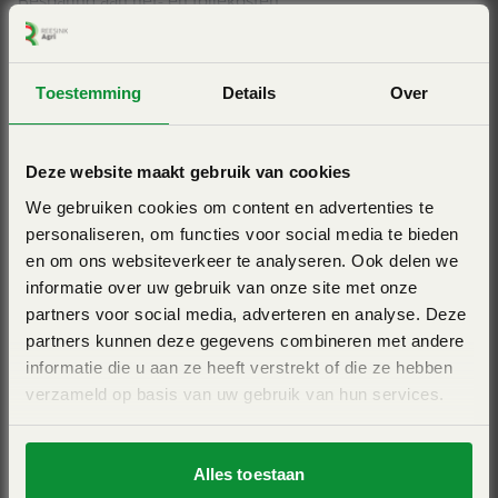
Besparing aan net- en foliekosten
Minder net- en foliegebruik zorgt voor minder stoppen om
net en folie te wisselen
Toestemming
Details
Over
Minder stoppen om balen te binden en uit te werpen
Deze website maakt gebruik van cookies
Minder balen opladen, transporteren en op te stapelen
We gebruiken cookies om content en advertenties te
personaliseren, om functies voor social media te bieden
en om ons websiteverkeer te analyseren. Ook delen we
informatie over uw gebruik van onze site met onze
partners voor social media, adverteren en analyse. Deze
partners kunnen deze gegevens combineren met andere
informatie die u aan ze heeft verstrekt of die ze hebben
verzameld op basis van uw gebruik van hun services.
Alles toestaan