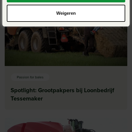
Weigeren
Passion for bales
Spotlight: Grootpakpers bij Loonbedrijf
Tessemaker