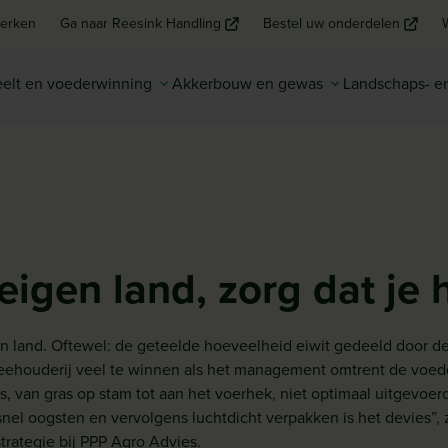
erken
Ga naar Reesink Handling
Bestel uw onderdelen
elt en voederwinning
Akkerbouw en gewas
Landschaps- 
eigen land, zorg dat je 
n land. Oftewel: de geteelde hoeveelheid eiwit gedeeld door de
kveehouderij veel te winnen als het management omtrent de voed
s, van gras op stam tot aan het voerhek, niet optimaal uitgevoerd
nel oogsten en vervolgens luchtdicht verpakken is het devies”, 
rategie bij PPP Agro Advies.