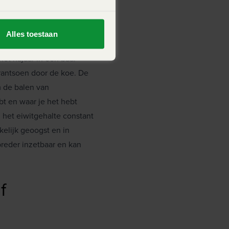
rantsoen
Alles toestaan
het najaar in een baal
 rantsoen door de koe. De
m de balen van
bt en waar je het hebt
het eiwitgehalte constant
kelijk geoogst en in
breder inzetbaar en kan
jf