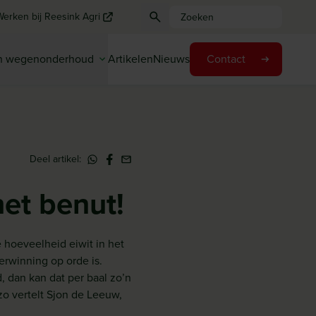
Werken bij Reesink Agri
en wegenonderhoud
Artikelen
Nieuws
Contact
Deel artikel:
het benut!
 hoeveelheid eiwit in het
erwinning op orde is.
, dan kan dat per baal zo’n
zo vertelt Sjon de Leeuw,