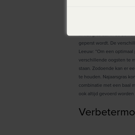
Verschillen
In het gras dat in de zomer
geperst wordt. De verschil
Leeuw: “Om een optimaal pe
verschillende oogsten te m
staan. Zodoende kan er e
te houden. Najaarsgras kom
combinatie met een baal me
ook altijd gevoerd worden
Verbetermog