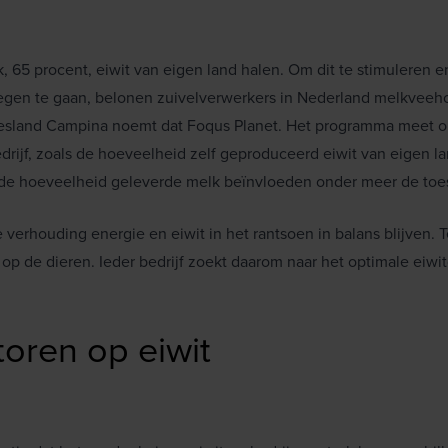
k, 65 procent, eiwit van eigen land halen. Om dit te stimuleren
 tegen te gaan, belonen zuivelverwerkers in Nederland melkvee
esland Campina noemt dat Foqus Planet. Het programma meet o
rijf, zoals de hoeveelheid zelf geproduceerd eiwit van eigen l
 de hoeveelheid geleverde melk beïnvloeden onder meer de toe
e verhouding energie en eiwit in het rantsoen in balans blijven. 
op de dieren. Ieder bedrijf zoekt daarom naar het optimale eiwit
toren op eiwit