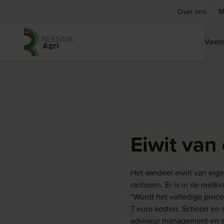
Over ons
M
Veete
Ga naar de homepagina
Eiwit van 
Het aandeel eiwit van eige
rantsoen. Er is in de mel
“Wordt het volledige proce
7 euro kosten. Schoon en s
adviseur management en st