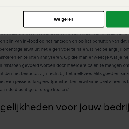
de balen voor een optimaal 
Weigeren
 geoogst wordt is het aandeel eiwit vaak lager dan in gras dat in 
len zijn van invloed op het rantsoen en op het benutten van dat
rcentage eiwit uit het eigen voer te halen, is het belangrijk o
arkeren en te laten analyseren. Op die manier weet je wat je he
en rantsoen gevoerd worden door meerdere balen te mengen om 
t dan het beste tot zijn recht bij het melkvee. Mits goed en sma
t een passend laag eiwitgehalte. Een eiwitarme baal alleen is 
 aan de drachtige of droge koeien.”
elijkheden voor jouw bedri