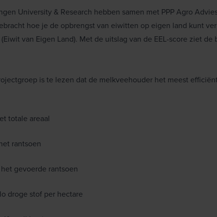
gen University & Research hebben samen met PPP Agro Advie
ebracht hoe je de opbrengst van eiwitten op eigen land kunt ve
(Eiwit van Eigen Land). Met de uitslag van de EEL-score ziet d
ojectgroep is te lezen dat de melkveehouder het meest efficiën
het totale areaal
 het rantsoen
 het gevoerde rantsoen
ilo droge stof per hectare