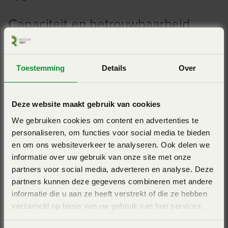
Capaciteit en betrouwbaarheid
“Wij persen met een 240 pk sterke trekker en dat gaat
Toestemming
Details
Over
makkelijk. Ik denk dat een 170 tot 180 pk sterke trekker het
goed kan doen. Deze pers is uitermate geschikt voor grote
Deze website maakt gebruik van cookies
loonbedrijven die veel vierkante balen wil maken en een
We gebruiken cookies om content en advertenties te
echte betrouwbare machine wil. Ik zou zeggen: kies voor
personaliseren, om functies voor social media te bieden
deze KUHN!”.
en om ons websiteverkeer te analyseren. Ook delen we
informatie over uw gebruik van onze site met onze
partners voor social media, adverteren en analyse. Deze
partners kunnen deze gegevens combineren met andere
informatie die u aan ze heeft verstrekt of die ze hebben
verzameld op basis van uw gebruik van hun services.