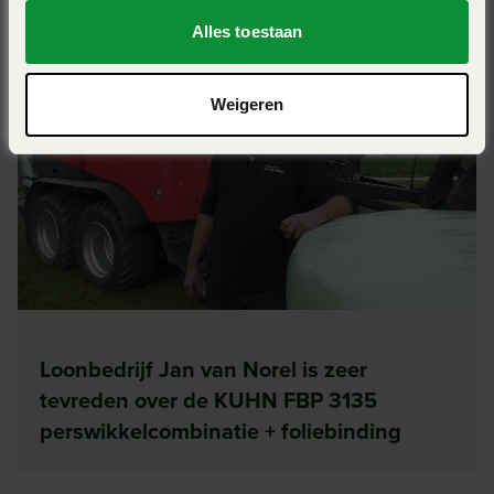
Alles toestaan
Weigeren
Loonbedrijf Jan van Norel is zeer
tevreden over de KUHN FBP 3135
perswikkelcombinatie + foliebinding