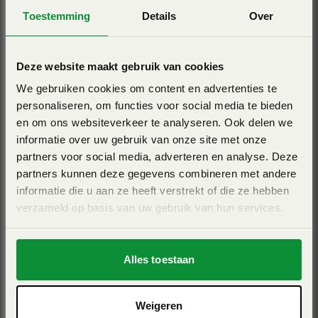
betreft is het beter om gras in balen te persen. Daarbij lijd
Toestemming
Details
Over
je zo min mogelijk verlies. Dat moet ook zo snel mogelijk,
want uit ons onderzoek bleek dat langer wachten met folie
Deze website maakt gebruik van cookies
wikkelen het drogestofpercentage drastisch beïnvloedt. Elk
We gebruiken cookies om content en advertenties te
uur dat je langer wacht met afdichten, verlies je 1,5 procent
personaliseren, om functies voor social media te bieden
drogestof.”
en om ons websiteverkeer te analyseren. Ook delen we
informatie over uw gebruik van onze site met onze
partners voor social media, adverteren en analyse. Deze
partners kunnen deze gegevens combineren met andere
informatie die u aan ze heeft verstrekt of die ze hebben
verzameld op basis van uw gebruik van hun services.
Alles toestaan
Weigeren