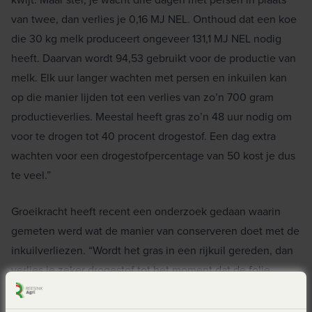
van twee, dan verlies je 0,16 MJ NEL. Onthoud dat een koe
die 30 kg melk produceert ongeveer 131,1 MJ NEL nodig
heeft. Daarvan wordt 94,53 gebruikt voor de productie van
melk. Elk uur langer wachten met persen en inkuilen kan
op die manier lijden tot een verlies van zo’n 700 gram
productieverlies. Meestal heeft gras zo’n 48 uur nodig om
voor te drogen tot 40 procent drogestof. Een dag extra
wachten voor een drogestofpercentage van 50 kost je dus
te veel.”
Groeikracht heeft recent een onderzoek gedaan waarin
gemeten werd wat de manier van conserveren doet met de
inkuilverliezen. “Wordt het gras in een rijkuil gereden, dan
verlies je zeker drogestof tot het moment dat de folie
erover ligt. Dat is niet te voorkomen. Wel is het dus
belangrijk om het zo snel mogelijk af te dekken. Wat dat