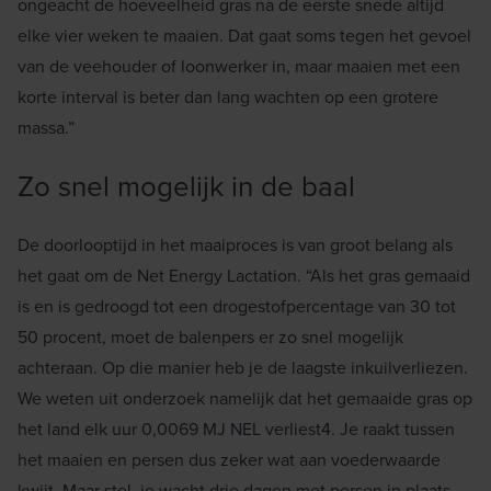
ongeacht de hoeveelheid gras na de eerste snede altijd
elke vier weken te maaien. Dat gaat soms tegen het gevoel
van de veehouder of loonwerker in, maar maaien met een
korte interval is beter dan lang wachten op een grotere
massa.”
Zo snel mogelijk in de baal
De doorlooptijd in het maaiproces is van groot belang als
het gaat om de Net Energy Lactation. “Als het gras gemaaid
is en is gedroogd tot een drogestofpercentage van 30 tot
50 procent, moet de balenpers er zo snel mogelijk
achteraan. Op die manier heb je de laagste inkuilverliezen.
We weten uit onderzoek namelijk dat het gemaaide gras op
het land elk uur 0,0069 MJ NEL verliest4. Je raakt tussen
het maaien en persen dus zeker wat aan voederwaarde
kwijt. Maar stel, je wacht drie dagen met persen in plaats