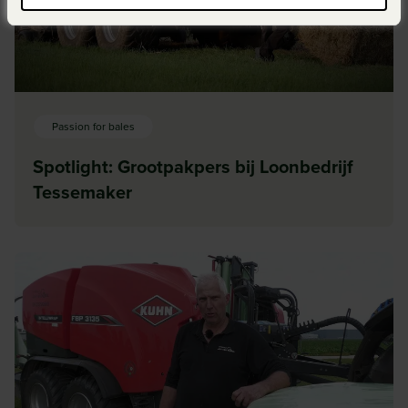
Passion for bales
Spotlight: Grootpakpers bij Loonbedrijf
Tessemaker